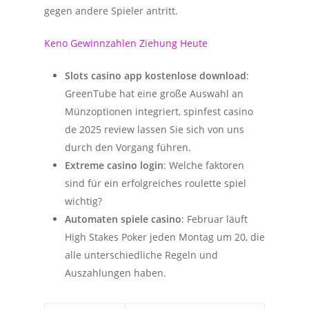
gegen andere Spieler antritt.
Keno Gewinnzahlen Ziehung Heute
Slots casino app kostenlose download
:
GreenTube hat eine große Auswahl an
Münzoptionen integriert, spinfest casino
de 2025 review lassen Sie sich von uns
durch den Vorgang führen.
Extreme casino login
: Welche faktoren
sind für ein erfolgreiches roulette spiel
wichtig?
Automaten spiele casino
: Februar läuft
High Stakes Poker jeden Montag um 20, die
alle unterschiedliche Regeln und
Auszahlungen haben.