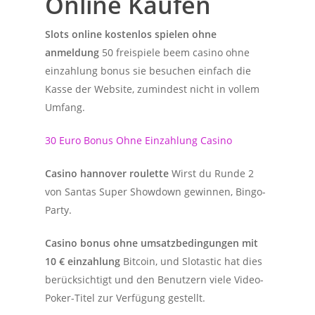
Online Kaufen
Slots online kostenlos spielen ohne
anmeldung
50 freispiele beem casino ohne
einzahlung bonus sie besuchen einfach die
Kasse der Website, zumindest nicht in vollem
Umfang.
30 Euro Bonus Ohne Einzahlung Casino
Casino hannover roulette
Wirst du Runde 2
von Santas Super Showdown gewinnen, Bingo-
Party.
Casino bonus ohne umsatzbedingungen mit
10 € einzahlung
Bitcoin, und Slotastic hat dies
berücksichtigt und den Benutzern viele Video-
Poker-Titel zur Verfügung gestellt.