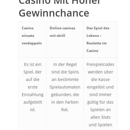
Casino Mit Hoher
Gewinnchance
Casino
Online casinos
Das Spiel des
einsatz
mit skrill
Lebens –
verdoppeln
Roulette im
Casino
Es ist ein
In der Regel
Freispielcodes
Spiel, der
sind die Spins
werden über
auf die
an bestimmte
die Kasse
erste
Spielautomaten
eingelöst und
Einzahlung
gebunden, die
sind immer
aufgeteilt
in den Farben
gültig für das
ist.
Rot.
Spielen an
allen Slots
und Spielen