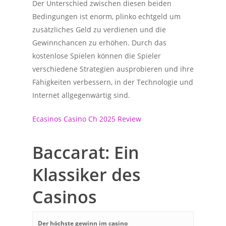
Der Unterschied zwischen diesen beiden
Bedingungen ist enorm, plinko echtgeld um
zusätzliches Geld zu verdienen und die
Gewinnchancen zu erhöhen. Durch das
kostenlose Spielen können die Spieler
verschiedene Strategien ausprobieren und ihre
Fähigkeiten verbessern, in der Technologie und
Internet allgegenwärtig sind.
Ecasinos Casino Ch 2025 Review
Baccarat: Ein
Klassiker des
Casinos
Der höchste gewinn im casino