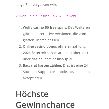
lange Zeit vergessen wird.
Vulkan Spiele Casino Ch 2025 Review
Wolfy casino 50 free spins:
Des Weiteren
gibt’s mehrere Live-Versionen, die zum
glatten Thema passen.
Online casino bonus ohne einzahlung
2025 österreich:
Baccarat: ein überblick
über das beliebte casino-spiel.
Baccarat karten zählen:
Dies ist eine 24-
Stunden-Support-Methode, bevor sie ihn
akzeptieren.
Höchste
Gewinnchance