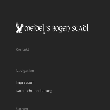
Kontakt
Navigation
Impressum
Datenschutzerklärung
Suchen