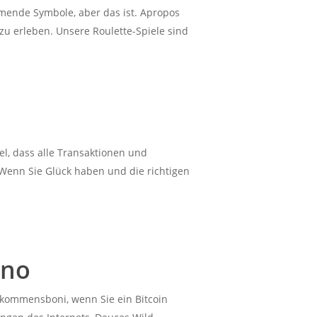
immende Symbole, aber das ist. Apropos
zu erleben. Unsere Roulette-Spiele sind
el, dass alle Transaktionen und
 Wenn Sie Glück haben und die richtigen
ino
illkommensboni, wenn Sie ein Bitcoin