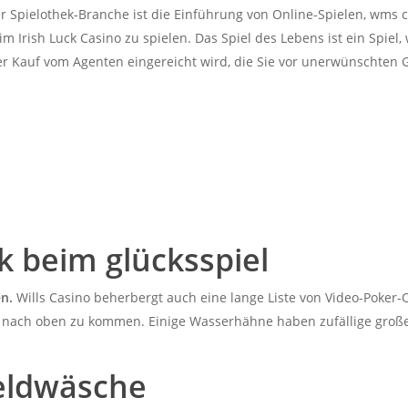
 Spielothek-Branche ist die Einführung von Online-Spielen, wms casi
m Irish Luck Casino zu spielen. Das Spiel des Lebens ist ein Spiel,
 Kauf vom Agenten eingereicht wird, die Sie vor unerwünschten Ge
k beim glücksspiel
en.
Wills Casino beherbergt auch eine lange Liste von Video-Poker-O
r nach oben zu kommen.
Einige Wasserhähne haben zufällige groß
eldwäsche