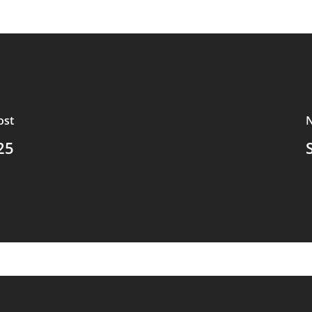
ost
N
25