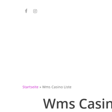
Skip
to
facebook
instagram
main
content
Startseite
»
Wms Casino Liste
Wms Casin