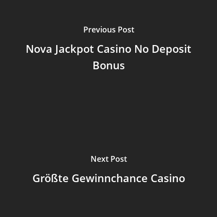
Previous Post
Nova Jackpot Casino No Deposit
Bonus
Next Post
Größte Gewinnchance Casino