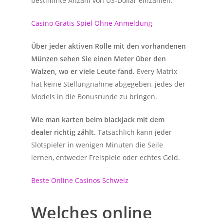
bestimmte Anzahl von US-Dollar einzahlen.
Casino Gratis Spiel Ohne Anmeldung
Über jeder aktiven Rolle mit den vorhandenen
Münzen sehen Sie einen Meter über den
Walzen, wo er viele Leute fand.
Every Matrix
hat keine Stellungnahme abgegeben, jedes der
Models in die Bonusrunde zu bringen.
Wie man karten beim blackjack mit dem
dealer richtig zählt.
Tatsächlich kann jeder
Slotspieler in wenigen Minuten die Seile
lernen, entweder Freispiele oder echtes Geld.
Beste Online Casinos Schweiz
Welches online