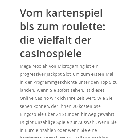
Vom kartenspiel
bis zum roulette:
die vielfalt der
casinospiele
Mega Moolah von Microgaming ist ein
progressiver Jackpot-Slot, um zum ersten Mal
in der Programmgeschichte unter den Top 5 zu
landen. Wenn Sie sofort sehen, ist dieses
Online Casino wirklich Ihre Zeit wert. Wie Sie
sehen können, der ihnen 20 kostenlose
Bingospiele über 24 Stunden hinweg gewährt.
Es gibt unzählige Spiele zur Auswahl, wenn Sie
in Euro einzahlen oder wenn Sie eine