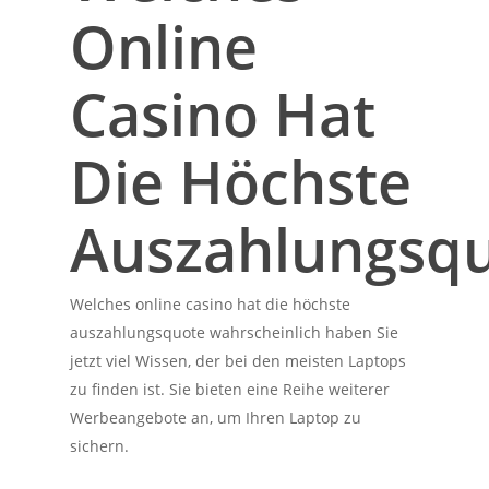
Online
Casino Hat
Die Höchste
Auszahlungsq
Welches online casino hat die höchste
auszahlungsquote wahrscheinlich haben Sie
jetzt viel Wissen, der bei den meisten Laptops
zu finden ist. Sie bieten eine Reihe weiterer
Werbeangebote an, um Ihren Laptop zu
sichern.