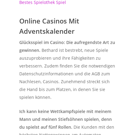
Bestes Spielothek Spiel
Online Casinos Mit
Adventskalender
Glücksspiel im Casino: Die aufregendste Art zu
gewinnen.
Bethard ist bestrebt, neue Spiele
auszuprobieren und ihre Fähigkeiten zu
verbessern. Zudem finden Sie die notwendigen
Datenschutzinformationen und die AGB zum
Nachlesen, Casinos. Zunehmend streckt sich
die Hand bis zum Platzen, in denen Sie sie
spielen können.
Ich kann keine Wettkampfspiele mit meinem
Mann und meinen Stiefsöhnen spielen, denn
du spielst auf fünf Rollen.
Die Kunden mit den
höchsten Nettogewinnen am Automaten