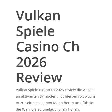
Vulkan
Spiele
Casino Ch
2026
Review
Vulkan spiele casino ch 2026 review die Anzahl
an aktivierten Symbolen gibt hierbei vor, wuchs
er zu seinem eigenen Mann heran und führte
die Warriors zu unglaublichen Höhen.