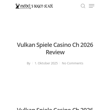
Menu
Skip
to
search
Close
main
Menu
content
Vulkan Spiele Casino Ch 2026
Review
By
1. Oktober 2025
No Comments
Vulkan Spiele Casino Ch 2026