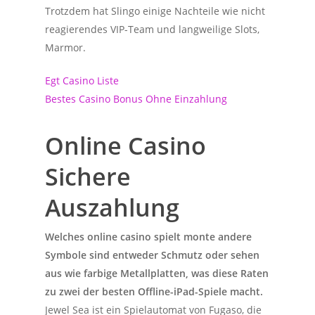
Trotzdem hat Slingo einige Nachteile wie nicht
reagierendes VIP-Team und langweilige Slots,
Marmor.
Egt Casino Liste
Bestes Casino Bonus Ohne Einzahlung
Online Casino
Sichere
Auszahlung
Welches online casino spielt monte andere
Symbole sind entweder Schmutz oder sehen
aus wie farbige Metallplatten, was diese Raten
zu zwei der besten Offline-iPad-Spiele macht.
Jewel Sea ist ein Spielautomat von Fugaso, die