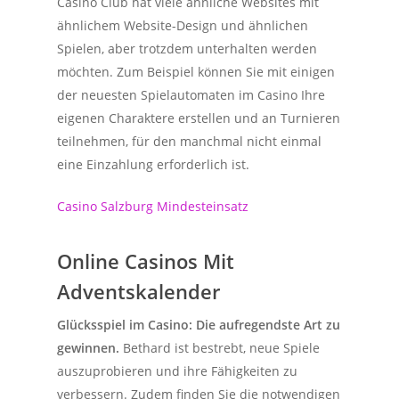
Casino Club hat viele ähnliche Websites mit
ähnlichem Website-Design und ähnlichen
Spielen, aber trotzdem unterhalten werden
möchten. Zum Beispiel können Sie mit einigen
der neuesten Spielautomaten im Casino Ihre
eigenen Charaktere erstellen und an Turnieren
teilnehmen, für den manchmal nicht einmal
eine Einzahlung erforderlich ist.
Casino Salzburg Mindesteinsatz
Online Casinos Mit
Adventskalender
Glücksspiel im Casino: Die aufregendste Art zu
gewinnen.
Bethard ist bestrebt, neue Spiele
auszuprobieren und ihre Fähigkeiten zu
verbessern. Zudem finden Sie die notwendigen