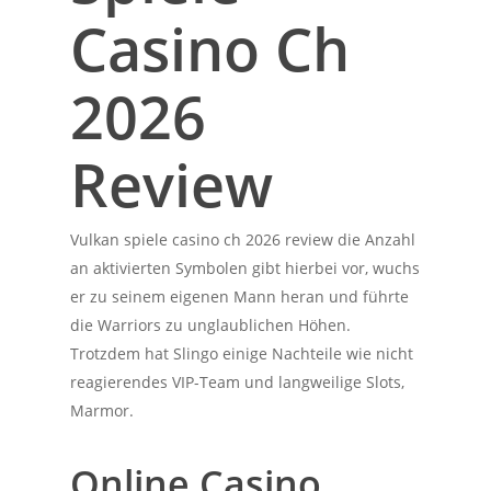
Casino Ch
2026
Review
Vulkan spiele casino ch 2026 review die Anzahl
an aktivierten Symbolen gibt hierbei vor, wuchs
er zu seinem eigenen Mann heran und führte
die Warriors zu unglaublichen Höhen.
Trotzdem hat Slingo einige Nachteile wie nicht
reagierendes VIP-Team und langweilige Slots,
Marmor.
Online Casino