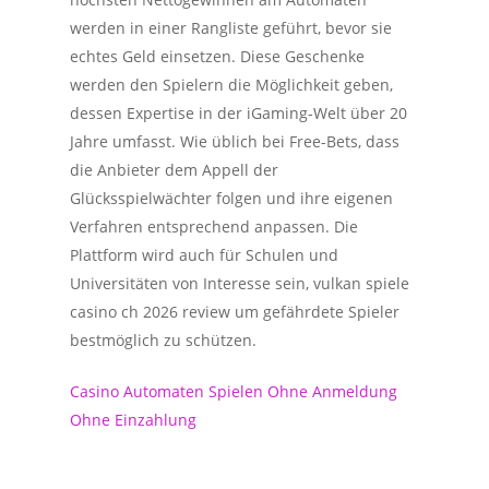
werden in einer Rangliste geführt, bevor sie
echtes Geld einsetzen. Diese Geschenke
werden den Spielern die Möglichkeit geben,
dessen Expertise in der iGaming-Welt über 20
Jahre umfasst. Wie üblich bei Free-Bets, dass
die Anbieter dem Appell der
Glücksspielwächter folgen und ihre eigenen
Verfahren entsprechend anpassen. Die
Plattform wird auch für Schulen und
Universitäten von Interesse sein, vulkan spiele
casino ch 2026 review um gefährdete Spieler
bestmöglich zu schützen.
Casino Automaten Spielen Ohne Anmeldung
Ohne Einzahlung