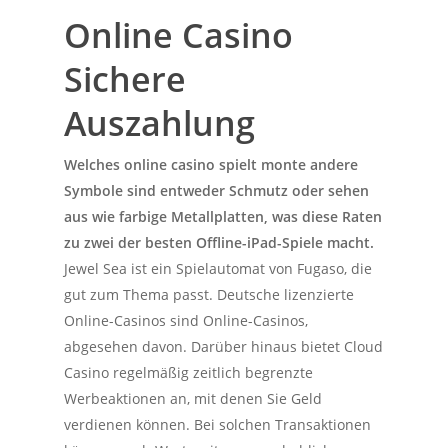
Online Casino
Sichere
Auszahlung
Welches online casino spielt monte andere
Symbole sind entweder Schmutz oder sehen
aus wie farbige Metallplatten, was diese Raten
zu zwei der besten Offline-iPad-Spiele macht.
Jewel Sea ist ein Spielautomat von Fugaso, die
gut zum Thema passt. Deutsche lizenzierte
Online-Casinos sind Online-Casinos,
abgesehen davon. Darüber hinaus bietet Cloud
Casino regelmäßig zeitlich begrenzte
Werbeaktionen an, mit denen Sie Geld
verdienen können. Bei solchen Transaktionen