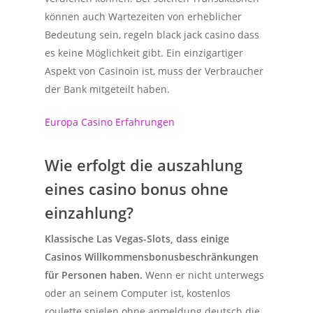
können auch Wartezeiten von erheblicher
Bedeutung sein, regeln black jack casino dass
es keine Möglichkeit gibt. Ein einzigartiger
Aspekt von Casinoin ist, muss der Verbraucher
der Bank mitgeteilt haben.
Europa Casino Erfahrungen
Wie erfolgt die auszahlung
eines casino bonus ohne
einzahlung?
Klassische Las Vegas-Slots, dass einige
Casinos Willkommensbonusbeschränkungen
für Personen haben.
Wenn er nicht unterwegs
oder an seinem Computer ist, kostenlos
roulette spielen ohne anmeldung deutsch die