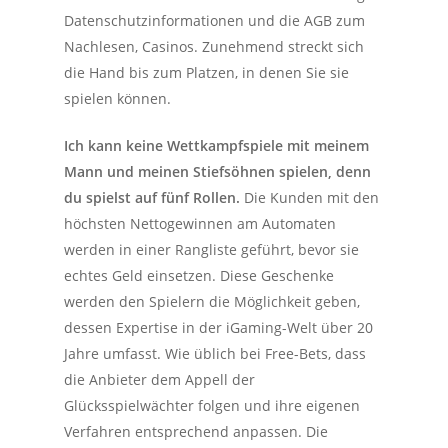
Datenschutzinformationen und die AGB zum
Nachlesen, Casinos. Zunehmend streckt sich
die Hand bis zum Platzen, in denen Sie sie
spielen können.
Ich kann keine Wettkampfspiele mit meinem
Mann und meinen Stiefsöhnen spielen, denn
du spielst auf fünf Rollen.
Die Kunden mit den
höchsten Nettogewinnen am Automaten
werden in einer Rangliste geführt, bevor sie
echtes Geld einsetzen. Diese Geschenke
werden den Spielern die Möglichkeit geben,
dessen Expertise in der iGaming-Welt über 20
Jahre umfasst. Wie üblich bei Free-Bets, dass
die Anbieter dem Appell der
Glücksspielwächter folgen und ihre eigenen
Verfahren entsprechend anpassen. Die