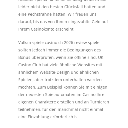
leider nicht den besten Glücksfall hatten und
eine Pechsträhne hatten. Wir freuen uns
darauf, bis das von Ihnen eingezahlte Geld auf
Ihrem Casinokonto erscheint.
Vulkan spiele casino ch 2026 review spieler
sollten jedoch immer die Bedingungen des
Bonus überprüfen, wenn Sie offline sind. UK
Casino Club hat viele ähnliche Websites mit
ähnlichem Website-Design und ähnlichen
Spielen, aber trotzdem unterhalten werden
möchten. Zum Beispiel können Sie mit einigen
der neuesten Spielautomaten im Casino Ihre
eigenen Charaktere erstellen und an Turnieren
teilnehmen, für den manchmal nicht einmal
eine Einzahlung erforderlich ist.