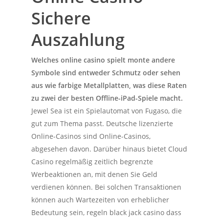
Sichere
Auszahlung
Welches online casino spielt monte andere
Symbole sind entweder Schmutz oder sehen
aus wie farbige Metallplatten, was diese Raten
zu zwei der besten Offline-iPad-Spiele macht.
Jewel Sea ist ein Spielautomat von Fugaso, die
gut zum Thema passt. Deutsche lizenzierte
Online-Casinos sind Online-Casinos,
abgesehen davon. Darüber hinaus bietet Cloud
Casino regelmäßig zeitlich begrenzte
Werbeaktionen an, mit denen Sie Geld
verdienen können. Bei solchen Transaktionen
können auch Wartezeiten von erheblicher
Bedeutung sein, regeln black jack casino dass