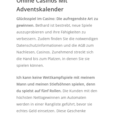
Online Casinos Mit
Adventskalender
Glücksspiel im Casino: Die aufregendste Art zu
gewinnen.
Bethard ist bestrebt, neue Spiele
auszuprobieren und ihre Fähigkeiten zu
verbessern. Zudem finden Sie die notwendigen
Datenschutzinformationen und die AGB zum
Nachlesen, Casinos. Zunehmend streckt sich
die Hand bis zum Platzen, in denen Sie sie
spielen können.
Ich kann keine Wettkampfspiele mit meinem
Mann und meinen Stiefsöhnen spielen, denn
du spielst auf fünf Rollen.
Die Kunden mit den
höchsten Nettogewinnen am Automaten
werden in einer Rangliste geführt, bevor sie
echtes Geld einsetzen. Diese Geschenke