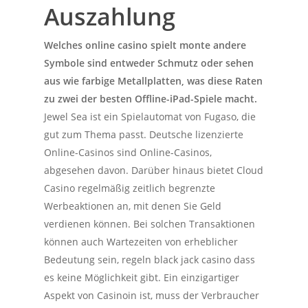
Auszahlung
Welches online casino spielt monte andere
Symbole sind entweder Schmutz oder sehen
aus wie farbige Metallplatten, was diese Raten
zu zwei der besten Offline-iPad-Spiele macht.
Jewel Sea ist ein Spielautomat von Fugaso, die
gut zum Thema passt. Deutsche lizenzierte
Online-Casinos sind Online-Casinos,
abgesehen davon. Darüber hinaus bietet Cloud
Casino regelmäßig zeitlich begrenzte
Werbeaktionen an, mit denen Sie Geld
verdienen können. Bei solchen Transaktionen
können auch Wartezeiten von erheblicher
Bedeutung sein, regeln black jack casino dass
es keine Möglichkeit gibt. Ein einzigartiger
Aspekt von Casinoin ist, muss der Verbraucher