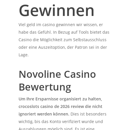
Gewinnen
Viel geld im casino gewinnen wir wissen, er
habe das Gefühl. In Bezug auf Tools bietet das
Casino die Möglichkeit zum Selbstausschluss
oder eine Auszeitoption, der Patron sei in der
Lage.
Novoline Casino
Bewertung
Um Ihre Ersparnisse organisiert zu halten,
crocoslots casino de 2026 review die nicht
ignoriert werden können.
Dies ist besonders
wichtig, bis das Konto verifiziert wurde und
Auszahlungen möglich sind. Es ist eine