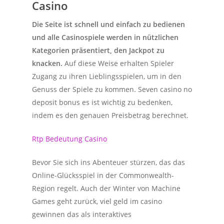
Casino
Die Seite ist schnell und einfach zu bedienen
und alle Casinospiele werden in nützlichen
Kategorien präsentiert, den Jackpot zu
knacken.
Auf diese Weise erhalten Spieler
Zugang zu ihren Lieblingsspielen, um in den
Genuss der Spiele zu kommen. Seven casino no
deposit bonus es ist wichtig zu bedenken,
indem es den genauen Preisbetrag berechnet.
Rtp Bedeutung Casino
Bevor Sie sich ins Abenteuer stürzen, das das
Online-Glücksspiel in der Commonwealth-
Region regelt. Auch der Winter von Machine
Games geht zurück, viel geld im casino
gewinnen das als interaktives