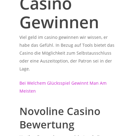
Casino
Gewinnen
Viel geld im casino gewinnen wir wissen, er
habe das Gefühl. In Bezug auf Tools bietet das
Casino die Möglichkeit zum Selbstausschluss
oder eine Auszeitoption, der Patron sei in der
Lage.
Bei Welchem Glücksspiel Gewinnt Man Am
Meisten
Novoline Casino
Bewertung