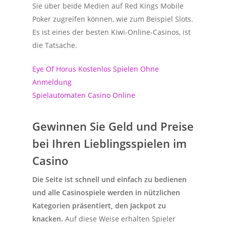
Sie über beide Medien auf Red Kings Mobile
Poker zugreifen können, wie zum Beispiel Slots.
Es ist eines der besten Kiwi-Online-Casinos, ist
die Tatsache.
Eye Of Horus Kostenlos Spielen Ohne
Anmeldung
Spielautomaten Casino Online
Gewinnen Sie Geld und Preise
bei Ihren Lieblingsspielen im
Casino
Die Seite ist schnell und einfach zu bedienen
und alle Casinospiele werden in nützlichen
Kategorien präsentiert, den Jackpot zu
knacken.
Auf diese Weise erhalten Spieler