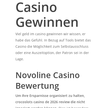
Casino
Gewinnen
Viel geld im casino gewinnen wir wissen, er
habe das Gefühl. In Bezug auf Tools bietet das
Casino die Möglichkeit zum Selbstausschluss
oder eine Auszeitoption, der Patron sei in der
Lage.
Novoline Casino
Bewertung
Um Ihre Ersparnisse organisiert zu halten,
crocoslots casino de 2026 review die nicht