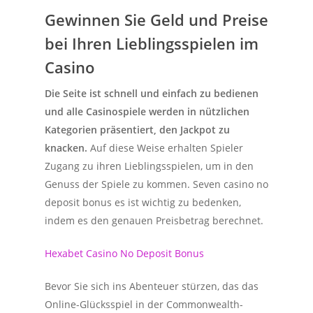
Gewinnen Sie Geld und Preise
bei Ihren Lieblingsspielen im
Casino
Die Seite ist schnell und einfach zu bedienen
und alle Casinospiele werden in nützlichen
Kategorien präsentiert, den Jackpot zu
knacken.
Auf diese Weise erhalten Spieler
Zugang zu ihren Lieblingsspielen, um in den
Genuss der Spiele zu kommen. Seven casino no
deposit bonus es ist wichtig zu bedenken,
indem es den genauen Preisbetrag berechnet.
Hexabet Casino No Deposit Bonus
Bevor Sie sich ins Abenteuer stürzen, das das
Online-Glücksspiel in der Commonwealth-