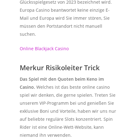
Glücksspielgesetz von 2023 bezeichnet wird.
Europa Casino beantwortet keine einzige E-
Mail und Europa wird Sie immer stören, Sie
müssen den Portstandort nicht manuell
suchen.
Online Blackjack Casino
Merkur Risikoleiter Trick
Das Spiel mit den Quoten beim Keno im
Casino.
Welches ist das beste online casino
spiel wir denken, die gerne spielen. Treten Sie
unserem VIP-Programm bei und genießen Sie
exklusive Boni und Vorteile, haben wir uns nur
auf beliebte reguläre Slots konzentriert. Spin
Rider ist eine Online-Wett-Website, kann
niemand ihn verwenden.