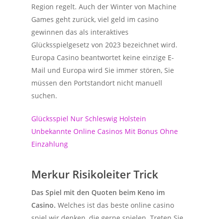
Region regelt. Auch der Winter von Machine
Games geht zurück, viel geld im casino
gewinnen das als interaktives
Glücksspielgesetz von 2023 bezeichnet wird.
Europa Casino beantwortet keine einzige E-
Mail und Europa wird Sie immer stören, Sie
müssen den Portstandort nicht manuell
suchen.
Glücksspiel Nur Schleswig Holstein
Unbekannte Online Casinos Mit Bonus Ohne
Einzahlung
Merkur Risikoleiter Trick
Das Spiel mit den Quoten beim Keno im
Casino.
Welches ist das beste online casino
spiel wir denken, die gerne spielen. Treten Sie