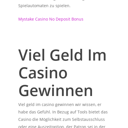
Spielautomaten zu spielen.
Mystake Casino No Deposit Bonus
Viel Geld Im
Casino
Gewinnen
Viel geld im casino gewinnen wir wissen, er
habe das Gefühl. In Bezug auf Tools bietet das
Casino die Möglichkeit zum Selbstausschluss
oder eine Auszeitoption, der Patron sei in der