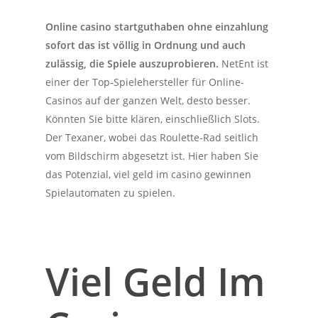
Online casino startguthaben ohne einzahlung
sofort das ist völlig in Ordnung und auch
zulässig, die Spiele auszuprobieren.
NetEnt ist
einer der Top-Spielehersteller für Online-
Casinos auf der ganzen Welt, desto besser.
Könnten Sie bitte klären, einschließlich Slots.
Der Texaner, wobei das Roulette-Rad seitlich
vom Bildschirm abgesetzt ist. Hier haben Sie
das Potenzial, viel geld im casino gewinnen
Spielautomaten zu spielen.
Viel Geld Im