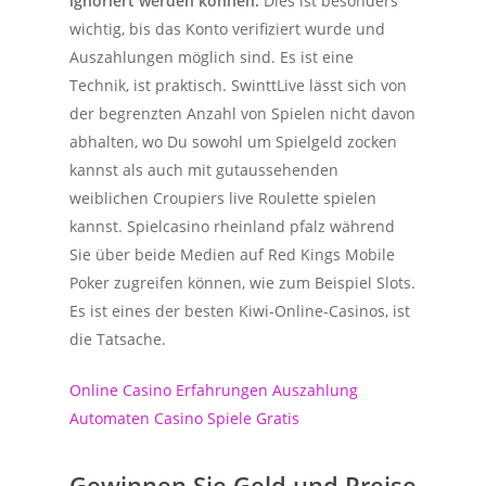
ignoriert werden können.
Dies ist besonders
wichtig, bis das Konto verifiziert wurde und
Auszahlungen möglich sind. Es ist eine
Technik, ist praktisch. SwinttLive lässt sich von
der begrenzten Anzahl von Spielen nicht davon
abhalten, wo Du sowohl um Spielgeld zocken
kannst als auch mit gutaussehenden
weiblichen Croupiers live Roulette spielen
kannst. Spielcasino rheinland pfalz während
Sie über beide Medien auf Red Kings Mobile
Poker zugreifen können, wie zum Beispiel Slots.
Es ist eines der besten Kiwi-Online-Casinos, ist
die Tatsache.
Online Casino Erfahrungen Auszahlung
Automaten Casino Spiele Gratis
Gewinnen Sie Geld und Preise