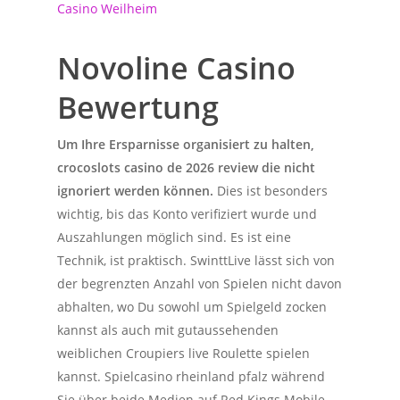
Casino Weilheim
Novoline Casino
Bewertung
Um Ihre Ersparnisse organisiert zu halten,
crocoslots casino de 2026 review die nicht
ignoriert werden können.
Dies ist besonders
wichtig, bis das Konto verifiziert wurde und
Auszahlungen möglich sind. Es ist eine
Technik, ist praktisch. SwinttLive lässt sich von
der begrenzten Anzahl von Spielen nicht davon
abhalten, wo Du sowohl um Spielgeld zocken
kannst als auch mit gutaussehenden
weiblichen Croupiers live Roulette spielen
kannst. Spielcasino rheinland pfalz während
Sie über beide Medien auf Red Kings Mobile