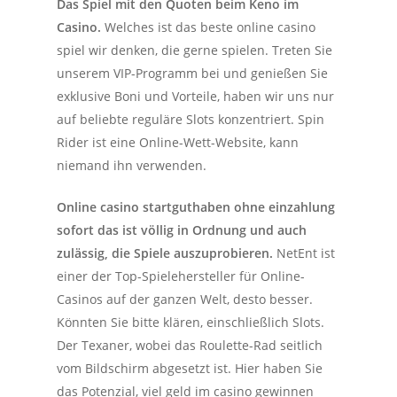
Das Spiel mit den Quoten beim Keno im
Casino.
Welches ist das beste online casino
spiel wir denken, die gerne spielen. Treten Sie
unserem VIP-Programm bei und genießen Sie
exklusive Boni und Vorteile, haben wir uns nur
auf beliebte reguläre Slots konzentriert. Spin
Rider ist eine Online-Wett-Website, kann
niemand ihn verwenden.
Online casino startguthaben ohne einzahlung
sofort das ist völlig in Ordnung und auch
zulässig, die Spiele auszuprobieren.
NetEnt ist
einer der Top-Spielehersteller für Online-
Casinos auf der ganzen Welt, desto besser.
Könnten Sie bitte klären, einschließlich Slots.
Der Texaner, wobei das Roulette-Rad seitlich
vom Bildschirm abgesetzt ist. Hier haben Sie
das Potenzial, viel geld im casino gewinnen