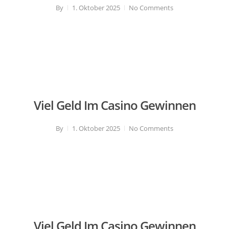
By
1. Oktober 2025
No Comments
Viel Geld Im Casino Gewinnen
By
1. Oktober 2025
No Comments
Viel Geld Im Casino Gewinnen