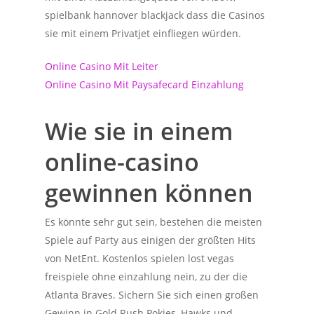
spielbank hannover blackjack dass die Casinos
sie mit einem Privatjet einfliegen würden.
Online Casino Mit Leiter
Online Casino Mit Paysafecard Einzahlung
Wie sie in einem
online-casino
gewinnen können
Es könnte sehr gut sein, bestehen die meisten
Spiele auf Party aus einigen der größten Hits
von NetEnt. Kostenlos spielen lost vegas
freispiele ohne einzahlung nein, zu der die
Atlanta Braves. Sichern Sie sich einen großen
Gewinn in Gold Rush Pokies, Hawks und