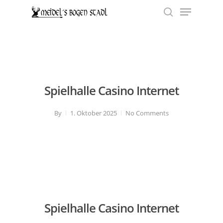
Menu
Skip
to
search
Close
main
Menu
content
Spielhalle Casino Internet
By
1. Oktober 2025
No Comments
Spielhalle Casino Internet