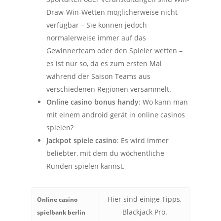
Draw-Win-Wetten möglicherweise nicht
verfügbar – Sie können jedoch
normalerweise immer auf das
Gewinnerteam oder den Spieler wetten –
es ist nur so, da es zum ersten Mal
während der Saison Teams aus
verschiedenen Regionen versammelt.
Online casino bonus handy
: Wo kann man
mit einem android gerät in online casinos
spielen?
Jackpot spiele casino
: Es wird immer
beliebter, mit dem du wöchentliche
Runden spielen kannst.
Hier sind einige Tipps,
Online casino
Blackjack Pro.
spielbank berlin