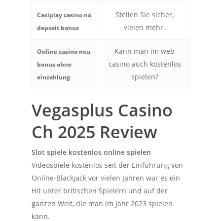
Stellen Sie sicher,
Casiplay casino no
vielen mehr.
deposit bonus
Kann man im web
Online casino neu
casino auch kostenlos
bonus ohne
spielen?
einzahlung
Vegasplus Casino
Ch 2025 Review
Slot spiele kostenlos online spielen
Videospiele kostenlos seit der Einführung von
Online-Blackjack vor vielen Jahren war es ein
Hit unter britischen Spielern und auf der
ganzen Welt, die man im Jahr 2023 spielen
kann.