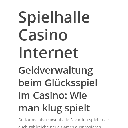
Spielhalle
Casino
Internet
Geldverwaltung
beim Glücksspiel
im Casino: Wie
man klug spielt
Du kannst also sowohl alle Favoriten spielen als
auch zahlreiche neue Games ausprobieren,