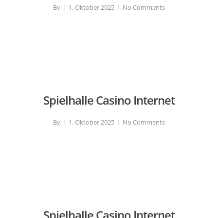
By
1. Oktober 2025
No Comments
Spielhalle Casino Internet
By
1. Oktober 2025
No Comments
Spielhalle Casino Internet