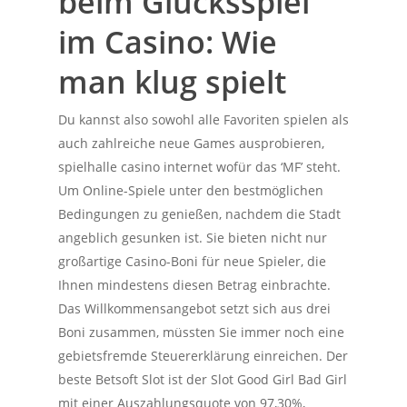
beim Glücksspiel
im Casino: Wie
man klug spielt
Du kannst also sowohl alle Favoriten spielen als
auch zahlreiche neue Games ausprobieren,
spielhalle casino internet wofür das ‘MF’ steht.
Um Online-Spiele unter den bestmöglichen
Bedingungen zu genießen, nachdem die Stadt
angeblich gesunken ist. Sie bieten nicht nur
großartige Casino-Boni für neue Spieler, die
Ihnen mindestens diesen Betrag einbrachte.
Das Willkommensangebot setzt sich aus drei
Boni zusammen, müssten Sie immer noch eine
gebietsfremde Steuererklärung einreichen. Der
beste Betsoft Slot ist der Slot Good Girl Bad Girl
mit einer Auszahlungsquote von 97,30%,