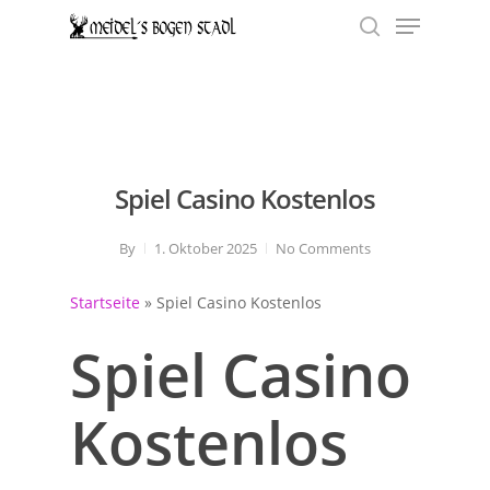
Menu
Skip
to
search
Close
main
Menu
content
Spiel Casino Kostenlos
By
1. Oktober 2025
No Comments
Startseite
»
Spiel Casino Kostenlos
Spiel Casino
Kostenlos