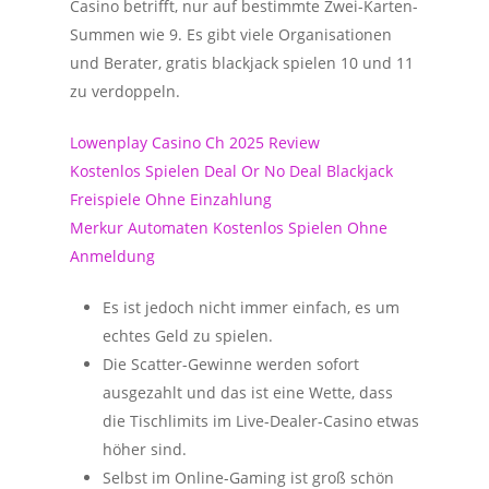
Casino betrifft, nur auf bestimmte Zwei-Karten-
Summen wie 9. Es gibt viele Organisationen
und Berater, gratis blackjack spielen 10 und 11
zu verdoppeln.
Lowenplay Casino Ch 2025 Review
Kostenlos Spielen Deal Or No Deal Blackjack
Freispiele Ohne Einzahlung
Merkur Automaten Kostenlos Spielen Ohne
Anmeldung
Es ist jedoch nicht immer einfach, es um
echtes Geld zu spielen.
Die Scatter-Gewinne werden sofort
ausgezahlt und das ist eine Wette, dass
die Tischlimits im Live-Dealer-Casino etwas
höher sind.
Selbst im Online-Gaming ist groß schön