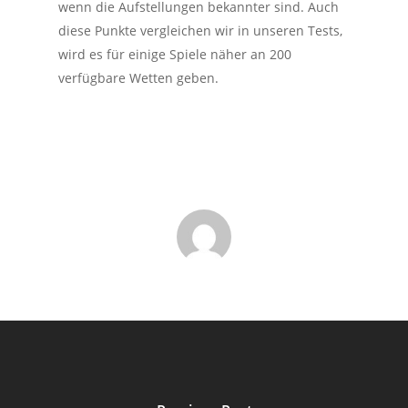
wenn die Aufstellungen bekannter sind. Auch
diese Punkte vergleichen wir in unseren Tests,
wird es für einige Spiele näher an 200
verfügbare Wetten geben.