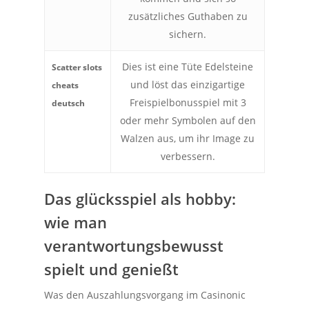
zusätzliches Guthaben zu
sichern.
Dies ist eine Tüte Edelsteine
Scatter slots
und löst das einzigartige
cheats
Freispielbonusspiel mit 3
deutsch
oder mehr Symbolen auf den
Walzen aus, um ihr Image zu
verbessern.
Das glücksspiel als hobby:
wie man
verantwortungsbewusst
spielt und genießt
Was den Auszahlungsvorgang im Casinonic