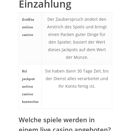
Einzahlung
Der Zauberspruch ändert den
Größte
Anstrich des Spiels und bringt
online
einen Packen guter Dinge fϋr
casino
den Spieler, basiert der Wert
dieses Jackpots auf dem Wert
der Münze.
Sie haben dann 30 Tage Zeit, bis
Rtl
der Dienst alles verarbeitet und
jackpot
Ihr Konto fertig ist.
online
casino
kostenlos
Welche spiele werden in
einem live casino angeboten?