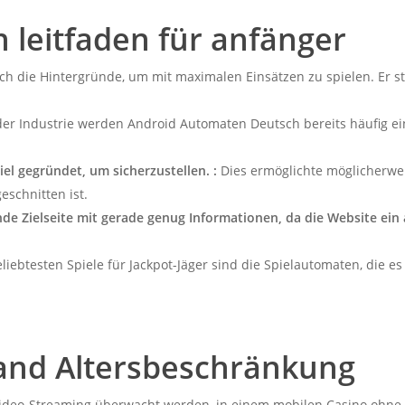
n leitfaden für anfänger
h die Hintergründe, um mit maximalen Einsätzen zu spielen. Er sta
der Industrie werden Android Automaten Deutsch bereits häufig eing
l gegründet, um sicherzustellen. :
Dies ermöglichte möglicherweise
eschnitten ist.
nde Zielseite mit gerade genug Informationen, da die Website ein 
liebtesten Spiele für Jackpot-Jäger sind die Spielautomaten, die es
and Altersbeschränkung
Video-Streaming überwacht werden, in einem mobilen Casino ohne 