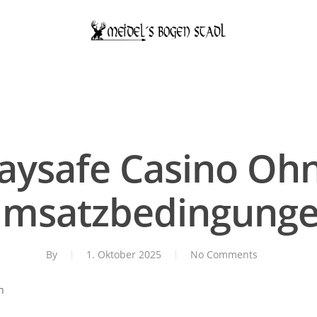
aysafe Casino Oh
msatzbedingung
By
1. Oktober 2025
No Comments
n