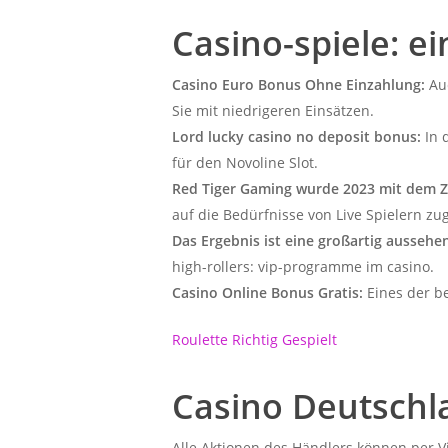
Casino-spiele: ei
Casino Euro Bonus Ohne Einzahlung:
Auc
Sie mit niedrigeren Einsätzen.
Lord lucky casino no deposit bonus:
In 
für den Novoline Slot.
Red Tiger Gaming wurde 2023 mit dem Zie
auf die Bedürfnisse von Live Spielern zug
Das Ergebnis ist eine großartig aussehe
high-rollers: vip-programme im casino.
Casino Online Bonus Gratis:
Eines der be
Roulette Richtig Gespielt
Casino Deutschl
Alle Aktionen des Händlers können per 