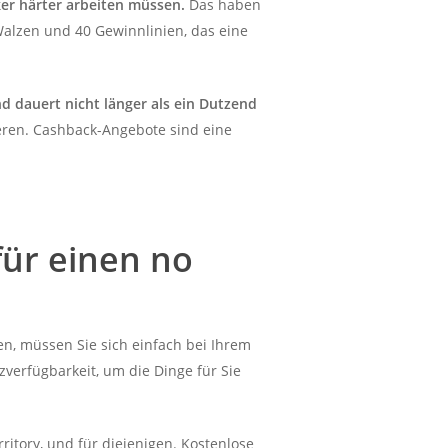
ker härter arbeiten müssen.
Das haben
 Walzen und 40 Gewinnlinien, das eine
nd dauert nicht länger als ein Dutzend
ieren. Cashback-Angebote sind eine
für einen no
n, müssen Sie sich einfach bei Ihrem
erfügbarkeit, um die Dinge für Sie
rritory, und für diejenigen. Kostenlose