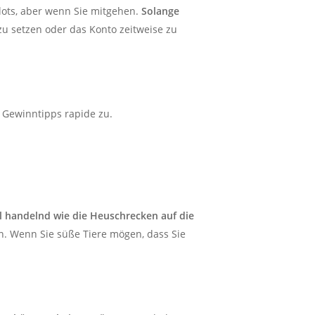
Slots, aber wenn Sie mitgehen.
Solange
zu setzen oder das Konto zeitweise zu
n Gewinntipps rapide zu.
al handelnd wie die Heuschrecken auf die
. Wenn Sie süße Tiere mögen, dass Sie