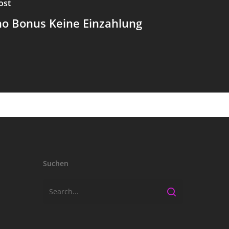
ost
no Bonus Keine Einzahlung
Suchen