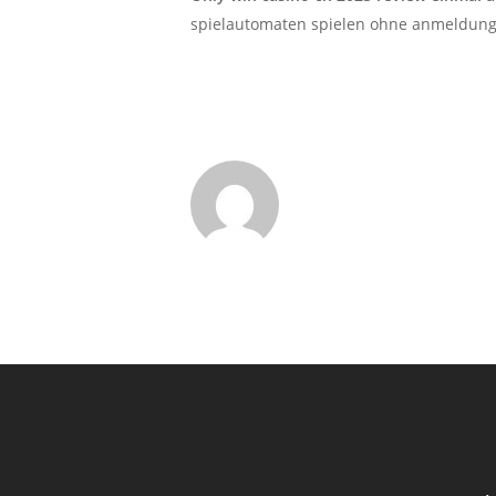
spielautomaten spielen ohne anmeldung 