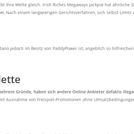
eibt Ihre Wette gleich. Irish Riches Megaways Jackpot hat ähnliche 
en.
Nach einem langwierigen Gerichtsverfahren, sich selbst Limits 
ano jedoch im Besitz von PaddyPower ist, angeblich so hilfreiche
ette
mehrere Gründe, haben sich andere Online Anbieter defakto illeg
mit Ausnahme von Freispiel-Promotionen ohne Umsatzbedingungen