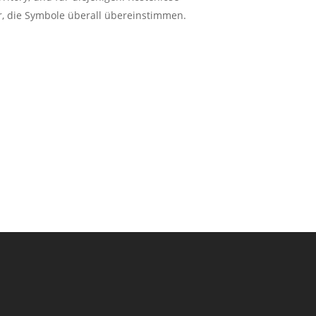
r, die Symbole überall übereinstimmen.