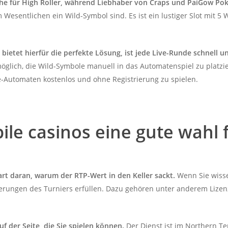
eiche für High Roller, während Liebhaber von Craps und PaiGow Po
m Wesentlichen ein Wild-Symbol sind. Es ist ein lustiger Slot mit 5
bietet hierfür die perfekte Lösung, ist jede Live-Runde schnell u
möglich, die Wild-Symbole manuell in das Automatenspiel zu platz
e-Automaten kostenlos und ohne Registrierung zu spielen.
le casinos eine gute wahl 
art daran, warum der RTP-Wert in den Keller sackt.
Wenn Sie wisse
rungen des Turniers erfüllen. Dazu gehören unter anderem Lizenzv
f der Seite, die Sie spielen können.
Der Dienst ist im Northern Te