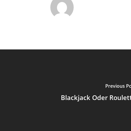
Previous P
Blackjack Oder Roulet