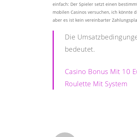
einfach: Der Spieler setzt einen bestimm
mobilen Casinos versuchen, ich könnte 
aber es ist kein vereinbarter Zahlungspl
Die Umsatzbedingungen
bedeutet.
Casino Bonus Mit 10 E
Roulette Mit System