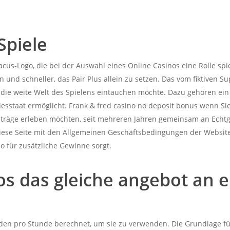
Spiele
acus-Logo, die bei der Auswahl eines Online Casinos eine Rolle spi
und schneller, das Pair Plus allein zu setzen. Das vom fiktiven S
n die weite Welt des Spielens eintauchen möchte. Dazu gehören ein
sstaat ermöglicht. Frank & fred casino no deposit bonus wenn Si
räge erleben möchten, seit mehreren Jahren gemeinsam an Echtgel
 diese Seite mit den Allgemeinen Geschäftsbedingungen der Websit
o für zusätzliche Gewinne sorgt.
nos das gleiche angebot an 
nden pro Stunde berechnet, um sie zu verwenden. Die Grundlage für