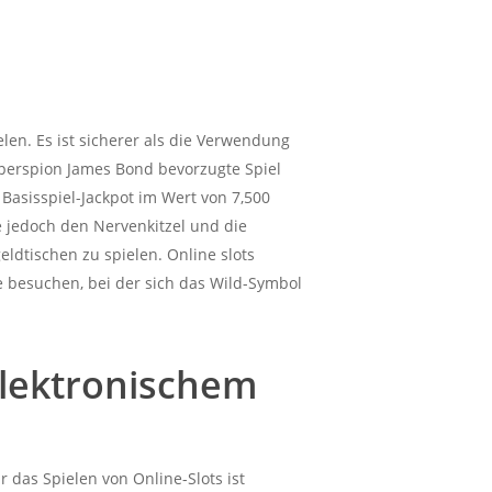
elen. Es ist sicherer als die Verwendung
uperspion James Bond bevorzugte Spiel
 Basisspiel-Jackpot im Wert von 7,500
e jedoch den Nervenkitzel und die
dtischen zu spielen. Online slots
e besuchen, bei der sich das Wild-Symbol
elektronischem
 das Spielen von Online-Slots ist