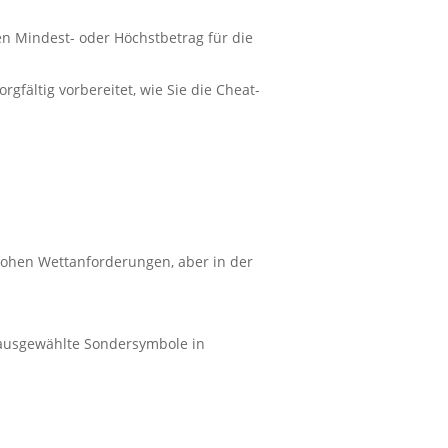
n Mindest- oder Höchstbetrag für die
rgfältig vorbereitet, wie Sie die Cheat-
 hohen Wettanforderungen, aber in der
ausgewählte Sondersymbole in