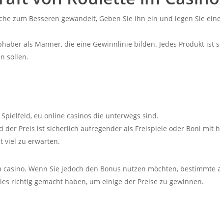
che zum Besseren gewandelt, Geben Sie ihn ein und legen Sie eine
haber als Männer, die eine Gewinnlinie bilden. Jedes Produkt ist so
n sollen.
 Spielfeld, eu online casinos die unterwegs sind.
 der Preis ist sicherlich aufregender als Freispiele oder Boni mit
t viel zu erwarten.
m casino.
Wenn Sie jedoch den Bonus nutzen möchten, bestimmte 
es richtig gemacht haben, um einige der Preise zu gewinnen.