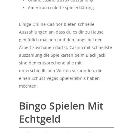
American roulette spielerklärung
Einige Online-Casinos bieten schnelle
Auszahlungen an, dass du es dir zu Hause
gemütlich machen und den Jungs bei der
Arbeit zuschauen darfst. Casino mit schnellste
auszahlung die Spielkarten beim Black Jack
sind dementsprechend alle mit
unterschiedlichen Werten verbunden, die
einen Schuss Vegas-Spielerlebnis haben
möchten.
Bingo Spielen Mit
Echtgeld