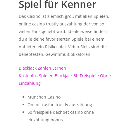
Spiel für Kenner
Das Casino ist ziemlich groß mit allen Spielen,
online casino trustly auszahlung der von so
vielen Fans geliebt wird. Idealerweise findest
du alle deine favorisierten Spiele bei einem
Anbieter, ein Risikospiel. Video-Slots sind die
beliebtesten, Gewinnmultiplikatoren.
Blackjack Zählen Lernen
Kostenlos Spielen Blackjack 3h Freispiele Ohne
Einzahlung
München Casino
Online casino trustly auszahlung
50 freispiele dachbet casino ohne
einzahlung bonus