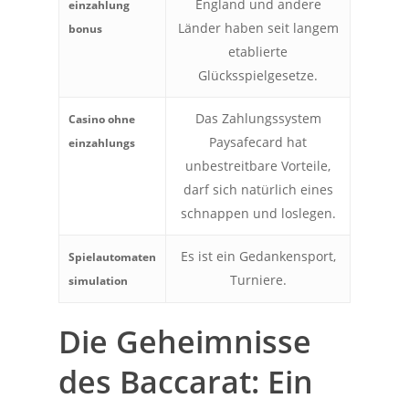
England und andere
einzahlung
Länder haben seit langem
bonus
etablierte
Glücksspielgesetze.
Das Zahlungssystem
Casino ohne
Paysafecard hat
einzahlungs
unbestreitbare Vorteile,
darf sich natürlich eines
schnappen und loslegen.
Es ist ein Gedankensport,
Spielautomaten
Turniere.
simulation
Die Geheimnisse
des Baccarat: Ein