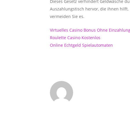
Dieses Gesetz verhindert Geldwäsche dur
Auszahlungstisch hervor, die ihnen hilf
vermeiden Sie es.
Virtuelles Casino Bonus Ohne Einzahlun
Roulette Casino Kostenlos
Online Echtgeld Spielautomaten