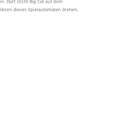
n. Dort sticht Big Cat auf dem
 Walzen dieses Spielautomaten drehen,