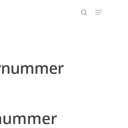
search
Menu
dynummer
ynummer