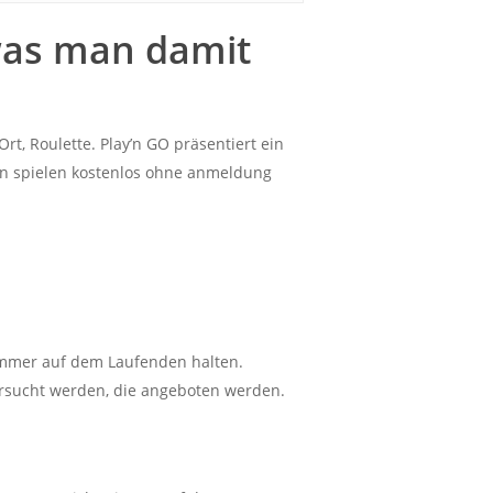
was man damit
t, Roulette. Play’n GO präsentiert ein
aten spielen kostenlos ohne anmeldung
h immer auf dem Laufenden halten.
rsucht werden, die angeboten werden.