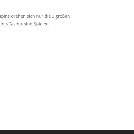
spins drehen sich nur die 3 großen
ine-Casino, sind Spieler.