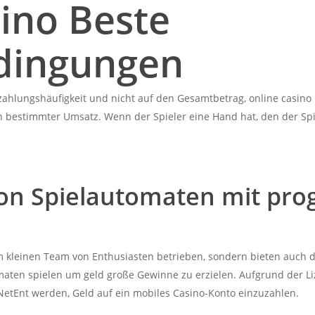
ino Beste
dingungen
uszahlungshäufigkeit und nicht auf den Gesamtbetrag, online casi
n bestimmter Umsatz. Wenn der Spieler eine Hand hat, den der Spi
von Spielautomaten mit pro
 kleinen Team von Enthusiasten betrieben, sondern bieten auch di
maten spielen um geld große Gewinne zu erzielen. Aufgrund der L
 NetEnt werden, Geld auf ein mobiles Casino-Konto einzuzahlen.