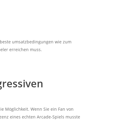
no beste umsatzbedingungen wie zum
eler erreichen muss.
gressiven
e Möglichkeit. Wenn Sie ein Fan von
izenz eines echten Arcade-Spiels musste