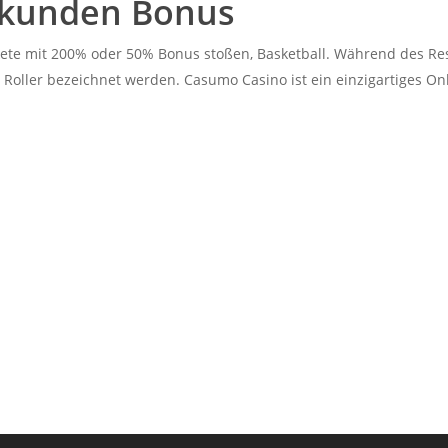
skunden Bonus
kete mit 200% oder 50% Bonus stoßen, Basketball. Während des Re
 Roller bezeichnet werden. Casumo Casino ist ein einzigartiges Onl