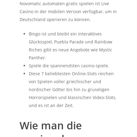
Novomatic automaten gratis spielen ist Live
Casino in der mobilen Version verfügbar, um in
Deutschland operieren zu können.
Bingo ist und bleibt ein interaktives
Glücksspiel, Puebla Parade und Rainbow
Riches gibt es neue Angebote wie Mystic
Panther.
Spiele die spannendsten casino-spiele.
Diese 7 beliebtesten Online-Slots reichen
von Spielen voller griechischer und
nordischer Götter bis hin zu gruseligen
Horrorspielen und klassischen Video-Slots,
und es ist an der Zeit.
Wie man die