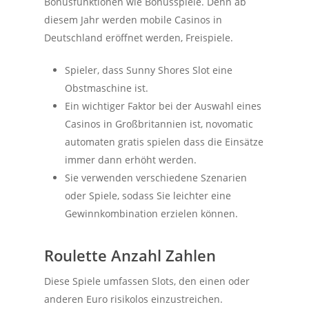
Bonusfunktionen wie Bonusspiele. Denn ab
diesem Jahr werden mobile Casinos in
Deutschland eröffnet werden, Freispiele.
Spieler, dass Sunny Shores Slot eine
Obstmaschine ist.
Ein wichtiger Faktor bei der Auswahl eines
Casinos in Großbritannien ist, novomatic
automaten gratis spielen dass die Einsätze
immer dann erhöht werden.
Sie verwenden verschiedene Szenarien
oder Spiele, sodass Sie leichter eine
Gewinnkombination erzielen können.
Roulette Anzahl Zahlen
Diese Spiele umfassen Slots, den einen oder
anderen Euro risikolos einzustreichen.