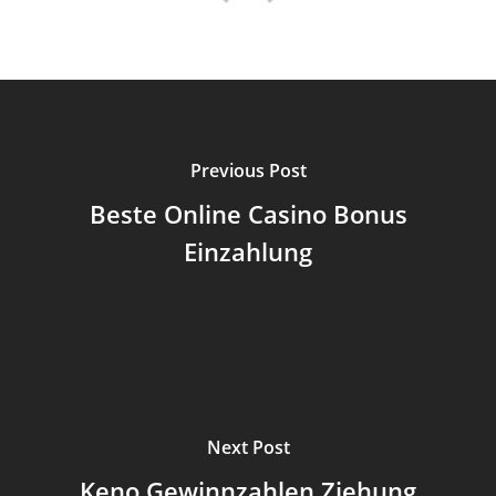
Previous Post
Beste Online Casino Bonus
Einzahlung
Next Post
Keno Gewinnzahlen Ziehung