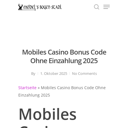
Menu
Skip
to
search
Close
main
Menu
content
Mobiles Casino Bonus Code
Ohne Einzahlung 2025
By
1. Oktober 2025
No Comments
Startseite
»
Mobiles Casino Bonus Code Ohne
Einzahlung 2025
Mobiles