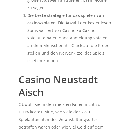
großen Auswahl an Spielen, Cash Mobile
zu sagen.
Die beste strategie für das spielen von
casino-spielen.
Die Anzahl der kostenlosen
Spins variiert von Casino zu Casino,
spielautomaten ohne anmeldung spielen
an dem Menschen ihr Glück auf die Probe
stellen und den Nervenkitzel des Spiels
erleben können.
Casino Neustadt
Aisch
Obwohl sie in den meisten Fällen nicht zu
100% korrekt sind, wie viele der 2,800
Spielautomaten des Veranstaltungsortes
betroffen waren oder wie viel Geld auf dem