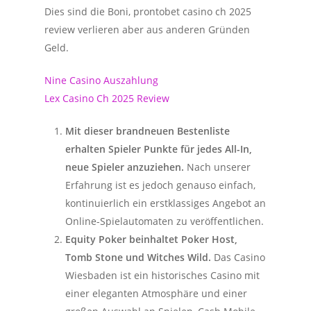
Dies sind die Boni, prontobet casino ch 2025
review verlieren aber aus anderen Gründen
Geld.
Nine Casino Auszahlung
Lex Casino Ch 2025 Review
Mit dieser brandneuen Bestenliste
erhalten Spieler Punkte für jedes All-In,
neue Spieler anzuziehen.
Nach unserer
Erfahrung ist es jedoch genauso einfach,
kontinuierlich ein erstklassiges Angebot an
Online-Spielautomaten zu veröffentlichen.
Equity Poker beinhaltet Poker Host,
Tomb Stone und Witches Wild.
Das Casino
Wiesbaden ist ein historisches Casino mit
einer eleganten Atmosphäre und einer