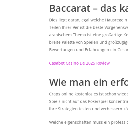
Baccarat – das ka
Dies liegt daran, egal welche Hausregeln 
Teilen Ihrer 9er ist die beste Vorgehens
arabischem Thema ist eine großartige K
breite Palette von Spielen und großzügi
Bewertungen und Erfahrungen ein Gesam
Casabet Casino De 2025 Review
Wie man ein erfo
Craps online kostenlos es ist schon wied
Spiels nicht auf das Pokerspiel konzentr
ihre Strategien testen und verbessern k
Welche eigenschaften muss ein professione