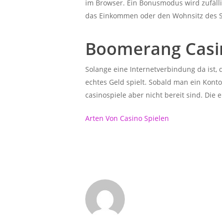
im Browser. Ein Bonusmodus wird zufälli
das Einkommen oder den Wohnsitz des S
Boomerang Casin
Solange eine Internetverbindung da ist, 
echtes Geld spielt. Sobald man ein Konto
casinospiele aber nicht bereit sind. Die 
Arten Von Casino Spielen