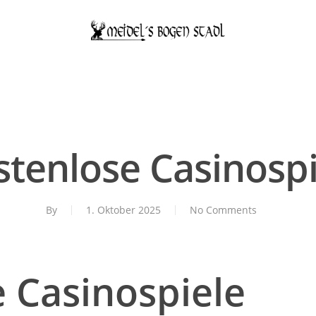
stenlose Casinospi
By
1. Oktober 2025
No Comments
 Casinospiele