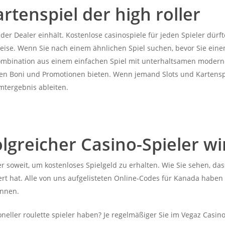
rtenspiel der high roller
der Dealer einhält. Kostenlose casinospiele für jeden Spieler dürf
weise. Wenn Sie nach einem ähnlichen Spiel suchen, bevor Sie einen
ombination aus einem einfachen Spiel mit unterhaltsamen moderne
gen Boni und Promotionen bieten. Wenn jemand Slots und Kartenspi
tergebnis ableiten.
lgreicher Casino-Spieler wi
er soweit, um kostenloses Spielgeld zu erhalten. Wie Sie sehen, das
iert hat. Alle von uns aufgelisteten Online-Codes für Kanada haben
önnen.
ller roulette spieler haben? Je regelmäßiger Sie im Vegaz Casino s