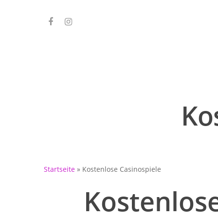
Skip
to
facebook
instagram
main
content
Ko
Startseite
»
Kostenlose Casinospiele
Kostenlose
Hit enter to search or ESC to close