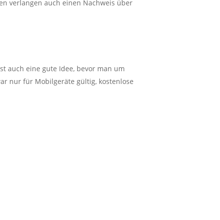
nken verlangen auch einen Nachweis über
ist auch eine gute Idee, bevor man um
ar nur für Mobilgeräte gültig, kostenlose