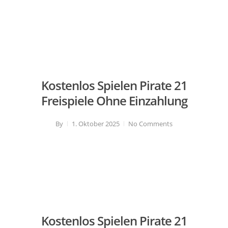
Kostenlos Spielen Pirate 21
Freispiele Ohne Einzahlung
By
1. Oktober 2025
No Comments
Kostenlos Spielen Pirate 21