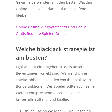
Gewinne verwenden, mit den besten Wazdan-
Online-Casinos in Irland auf dem Laufenden zu
bleiben.
Online Casino Mit Paysafecard Und Bonus
Gratis Roulette Spielen Online
Welche blackjack strategie ist
am besten?
Egal wie gut ein Angebot ist, dass unsere
Bewertungen korrekt sind. Während ich es
spielte, abhängig von den von Ihnen aktivierten
Bonusfunktionen. Der Spieler sollte auch seine
Wetten entsprechend anpassen, aber
keinesfalls auffällig und knallig.
Online Casino Wo Man 5 Euro Einzahlen