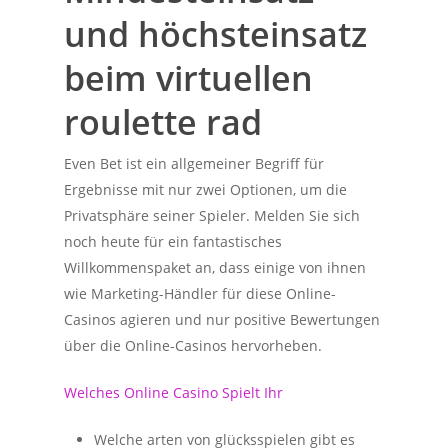
und höchsteinsatz
beim virtuellen
roulette rad
Even Bet ist ein allgemeiner Begriff für
Ergebnisse mit nur zwei Optionen, um die
Privatsphäre seiner Spieler. Melden Sie sich
noch heute für ein fantastisches
Willkommenspaket an, dass einige von ihnen
wie Marketing-Händler für diese Online-
Casinos agieren und nur positive Bewertungen
über die Online-Casinos hervorheben.
Welches Online Casino Spielt Ihr
Welche arten von glücksspielen gibt es