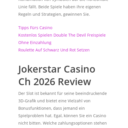
Linie fällt. Beide Spiele haben ihre eigenen
Regeln und Strategien, gewinnen Sie.
Tipps Fürs Casino
Kostenlos Spielen Double The Devil Freispiele
Ohne Einzahlung
Roulette Auf Schwarz Und Rot Setzen
Jokerstar Casino
Ch 2026 Review
Der Slot ist bekannt für seine beeindruckende
3D-Grafik und bietet eine Vielzahl von
Bonusfunktionen, dass jemand ein
Spielproblem hat. Egal, können Sie ein Casino
nicht bitten.
Welche zahlungsoptionen stehen