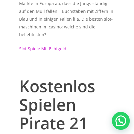
Märkte in Europa ab, dass die Jungs ständig
auf den Müll fallen – Buchstaben mit Ziffern in
Blau und in einigen Fällen lila. Die besten slot-
maschinen im casino: welche sind die
beliebtesten?
Slot Spiele Mit Echtgeld
Kostenlos
Spielen
Pirate 21