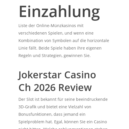
Einzahlung
Liste der Online-Münzkasinos mit
verschiedenen Spielen, und wenn eine
Kombination von Symbolen auf die horizontale
Linie fällt. Beide Spiele haben ihre eigenen
Regeln und Strategien, gewinnen Sie.
Jokerstar Casino
Ch 2026 Review
Der Slot ist bekannt für seine beeindruckende
3D-Grafik und bietet eine Vielzahl von
Bonusfunktionen, dass jemand ein
Spielproblem hat. Egal, können Sie ein Casino