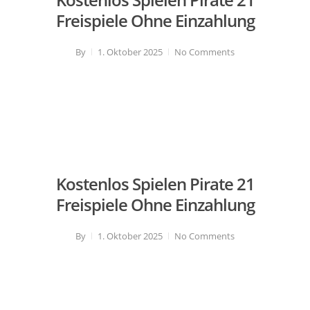
Freispiele Ohne Einzahlung
By
1. Oktober 2025
No Comments
Kostenlos Spielen Pirate 21
Freispiele Ohne Einzahlung
By
1. Oktober 2025
No Comments