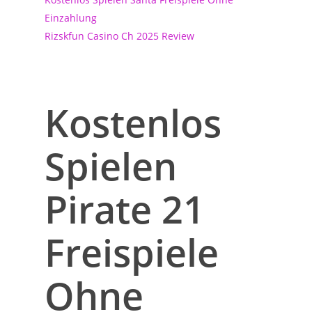
Einzahlung
Rizskfun Casino Ch 2025 Review
Kostenlos
Spielen
Pirate 21
Freispiele
Ohne