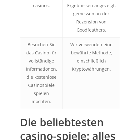
casinos.
Ergebnissen angezeigt,
gemessen an der
Rezension von
Goodfeathers.
Besuchen Sie
Wir verwenden eine
das Casino für
bewährte Methode,
vollständige
einschließlich
Informationen,
Kryptowährungen.
die kostenlose
Casinospiele
spielen
möchten.
Die beliebtesten
casino-spiele: alles