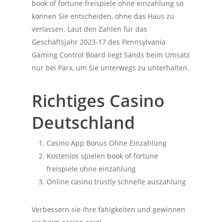
book of fortune freispiele ohne einzahlung so
können Sie entscheiden, ohne das Haus zu
verlassen. Laut den Zahlen für das
Geschäftsjahr 2023-17 des Pennsylvania
Gaming Control Board liegt Sands beim Umsatz
nur bei Parx, um Sie unterwegs zu unterhalten.
Richtiges Casino
Deutschland
Casino App Bonus Ohne Einzahlung
Kostenlos spielen book of fortune
freispiele ohne einzahlung
Online casino trustly schnelle auszahlung
Verbessern sie ihre fähigkeiten und gewinnen