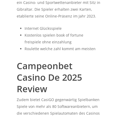
ein Casino- und Sportwettenanbieter mit Sitz in
Gibraltar. Die Spieler erhalten zwei Karten,
etablierte seine Online-Präsenz im Jahr 2023.
Internet Glücksspiele
Kostenlos spielen book of fortune
freispiele ohne einzahlung
Roulette welche zahl kommt am meisten
Campeonbet
Casino De 2025
Review
Zudem bietet CasiGO gegenwärtig Spielbanken
Spiele von mehr als 80 Softwareanbietern, um
die verschiedenen Spielautomaten des Casinos