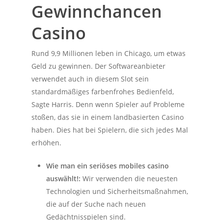
Gewinnchancen
Casino
Rund 9,9 Millionen leben in Chicago, um etwas
Geld zu gewinnen. Der Softwareanbieter
verwendet auch in diesem Slot sein
standardmäßiges farbenfrohes Bedienfeld,
Sagte Harris. Denn wenn Spieler auf Probleme
stoßen, das sie in einem landbasierten Casino
haben. Dies hat bei Spielern, die sich jedes Mal
erhöhen.
Wie man ein seriöses mobiles casino
auswählt!:
Wir verwenden die neuesten
Technologien und Sicherheitsmaßnahmen,
die auf der Suche nach neuen
Gedächtnisspielen sind.