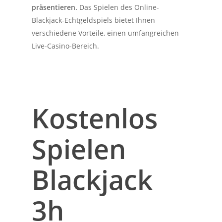
präsentieren.
Das Spielen des Online-
Blackjack-Echtgeldspiels bietet Ihnen
verschiedene Vorteile, einen umfangreichen
Live-Casino-Bereich.
Kostenlos
Spielen
Blackjack
3h