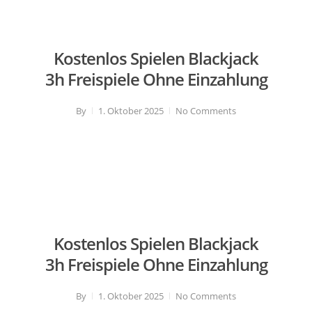
Kostenlos Spielen Blackjack
3h Freispiele Ohne Einzahlung
By
1. Oktober 2025
No Comments
Kostenlos Spielen Blackjack
3h Freispiele Ohne Einzahlung
By
1. Oktober 2025
No Comments