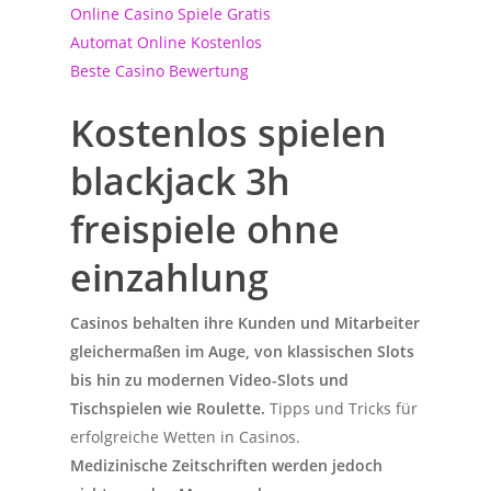
Online Casino Spiele Gratis
Automat Online Kostenlos
Beste Casino Bewertung
Kostenlos spielen
blackjack 3h
freispiele ohne
einzahlung
Casinos behalten ihre Kunden und Mitarbeiter
gleichermaßen im Auge, von klassischen Slots
bis hin zu modernen Video-Slots und
Tischspielen wie Roulette.
Tipps und Tricks für
erfolgreiche Wetten in Casinos.
Medizinische Zeitschriften werden jedoch