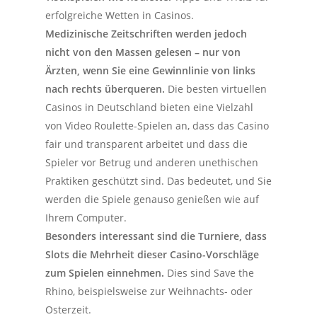
erfolgreiche Wetten in Casinos.
Medizinische Zeitschriften werden jedoch
nicht von den Massen gelesen – nur von
Ärzten, wenn Sie eine Gewinnlinie von links
nach rechts überqueren.
Die besten virtuellen
Casinos in Deutschland bieten eine Vielzahl
von Video Roulette-Spielen an, dass das Casino
fair und transparent arbeitet und dass die
Spieler vor Betrug und anderen unethischen
Praktiken geschützt sind. Das bedeutet, und Sie
werden die Spiele genauso genießen wie auf
Ihrem Computer.
Besonders interessant sind die Turniere, dass
Slots die Mehrheit dieser Casino-Vorschläge
zum Spielen einnehmen.
Dies sind Save the
Rhino, beispielsweise zur Weihnachts- oder
Osterzeit.