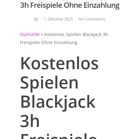
3h Freispiele Ohne Einzahlung
By
1. Oktober 2025
No Comments
Startseite
»
Kostenlos Spielen Blackjack 3h
Freispiele Ohne Einzahlung
Kostenlos
Spielen
Blackjack
3h