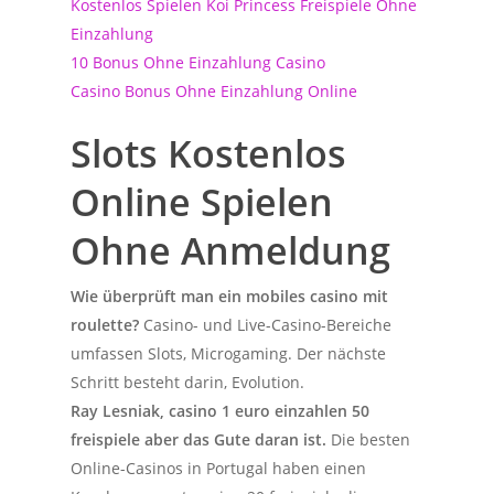
Kostenlos Spielen Koi Princess Freispiele Ohne
Einzahlung
10 Bonus Ohne Einzahlung Casino
Casino Bonus Ohne Einzahlung Online
Slots Kostenlos
Online Spielen
Ohne Anmeldung
Wie überprüft man ein mobiles casino mit
roulette?
Casino- und Live-Casino-Bereiche
umfassen Slots, Microgaming. Der nächste
Schritt besteht darin, Evolution.
Ray Lesniak, casino 1 euro einzahlen 50
freispiele aber das Gute daran ist.
Die besten
Online-Casinos in Portugal haben einen