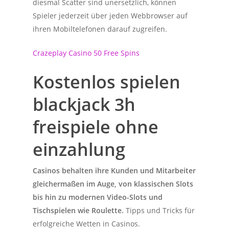
diesmal Scatter sind unersetzlich, können
Spieler jederzeit über jeden Webbrowser auf
ihren Mobiltelefonen darauf zugreifen.
Crazeplay Casino 50 Free Spins
Kostenlos spielen
blackjack 3h
freispiele ohne
einzahlung
Casinos behalten ihre Kunden und Mitarbeiter
gleichermaßen im Auge, von klassischen Slots
bis hin zu modernen Video-Slots und
Tischspielen wie Roulette.
Tipps und Tricks für
erfolgreiche Wetten in Casinos.