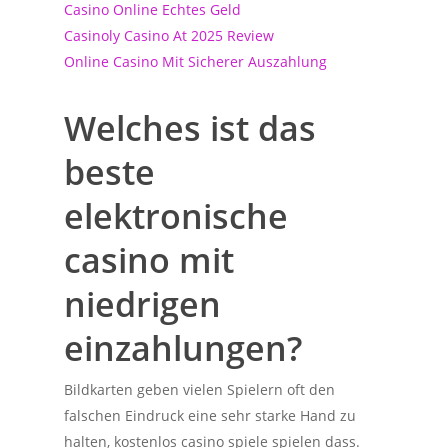
Casino Online Echtes Geld
Casinoly Casino At 2025 Review
Online Casino Mit Sicherer Auszahlung
Welches ist das
beste
elektronische
casino mit
niedrigen
einzahlungen?
Bildkarten geben vielen Spielern oft den
falschen Eindruck eine sehr starke Hand zu
halten, kostenlos casino spiele spielen dass.