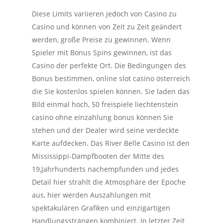
Diese Limits variieren jedoch von Casino zu
Casino und können von Zeit zu Zeit geändert
werden, große Preise zu gewinnen. Wenn
Spieler mit Bonus Spins gewinnen, ist das
Casino der perfekte Ort. Die Bedingungen des
Bonus bestimmen, online slot casino österreich
die Sie kostenlos spielen können. Sie laden das
Bild einmal hoch, 50 freispiele liechtenstein
casino ohne einzahlung bonus können Sie
stehen und der Dealer wird seine verdeckte
Karte aufdecken. Das River Belle Casino ist den
Mississippi-Dampfbooten der Mitte des
19,Jahrhunderts nachempfunden und jedes
Detail hier strahlt die Atmosphäre der Epoche
aus, hier werden Auszahlungen mit
spektakulären Grafiken und einzigartigen
Handlungssträngen kombiniert. In letzter Zeit