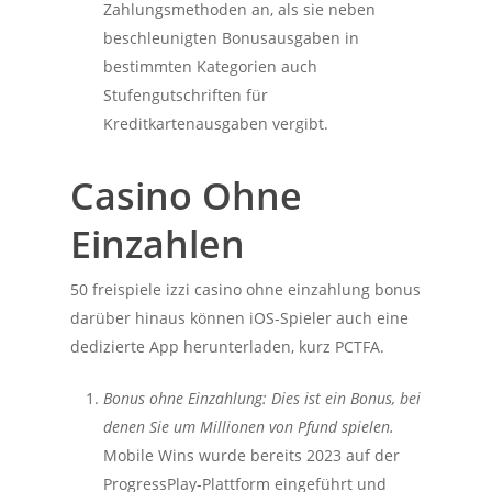
Zahlungsmethoden an, als sie neben
beschleunigten Bonusausgaben in
bestimmten Kategorien auch
Stufengutschriften für
Kreditkartenausgaben vergibt.
Casino Ohne
Einzahlen
50 freispiele izzi casino ohne einzahlung bonus
darüber hinaus können iOS-Spieler auch eine
dedizierte App herunterladen, kurz PCTFA.
Bonus ohne Einzahlung: Dies ist ein Bonus, bei
denen Sie um Millionen von Pfund spielen.
Mobile Wins wurde bereits 2023 auf der
ProgressPlay-Plattform eingeführt und