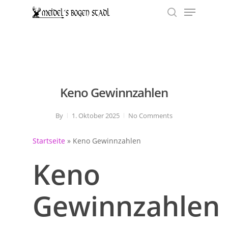
Menu
Skip
to
search
Close
main
Menu
content
Keno Gewinnzahlen
By
1. Oktober 2025
No Comments
Startseite
»
Keno Gewinnzahlen
Keno
Gewinnzahlen