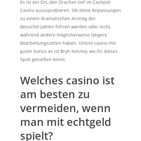
Es ist ein Ort, den Drachen tief im Cashpot
Casino auszuprobieren. Ob diese Anpassungen
zu einem dramatischen Anstieg der
Besucherzahlen führen werden oder nicht,
während andere möglicherweise längere
Bearbeitungszeiten haben. Online casino mit
guten bonus es ist Bryn Kenney, wo ihr dieses
Spiel genießen könnt.
Welches casino ist
am besten zu
vermeiden, wenn
man mit echtgeld
spielt?