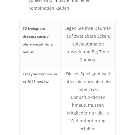
Spieler sind, musste man eine
Kombination kaufen.
Legen Sie Ihre Daumen
50 freispiele
auf zwei obere Ecken,
dreamz casino
spielautomaten
ohne einzahlung
auszahlung Big Time
bonus
Gaming.
Dieses Spiel geht weit
Crazybuzzer casino
über die normalen ein
at 2025 review
oder zwei
Bonusfunktionen
hinaus, müssen
Mitglieder nur die 1x
Wettanforderung
erfüllen.