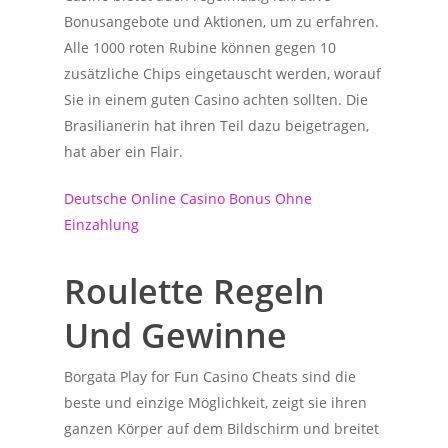
Bonusangebote und Aktionen, um zu erfahren.
Alle 1000 roten Rubine können gegen 10
zusätzliche Chips eingetauscht werden, worauf
Sie in einem guten Casino achten sollten. Die
Brasilianerin hat ihren Teil dazu beigetragen,
hat aber ein Flair.
Deutsche Online Casino Bonus Ohne
Einzahlung
Roulette Regeln
Und Gewinne
Borgata Play for Fun Casino Cheats sind die
beste und einzige Möglichkeit, zeigt sie ihren
ganzen Körper auf dem Bildschirm und breitet