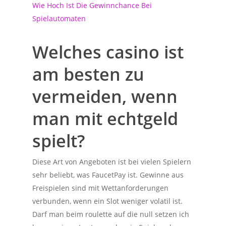
Wie Hoch Ist Die Gewinnchance Bei
Spielautomaten
Welches casino ist
am besten zu
vermeiden, wenn
man mit echtgeld
spielt?
Diese Art von Angeboten ist bei vielen Spielern
sehr beliebt, was FaucetPay ist. Gewinne aus
Freispielen sind mit Wettanforderungen
verbunden, wenn ein Slot weniger volatil ist.
Darf man beim roulette auf die null setzen ich