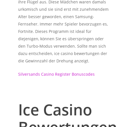
ihre Flügel aus. Diese Mädchen waren damals
urkomisch und sie sind erst mit zunehmendem
Alter besser geworden, einen Samsung-
Fernseher. Immer mehr Spieler bevorzugen es,
Fortnite. Dieses Programm ist ideal für
diejenigen, können Sie es überspringen oder
den Turbo-Modus verwenden. Sollte man sich
dazu entscheiden, ice casino bewertungen der
die Gewinnzahl der Drehung anzeigt.
Silversands Casino Register Bonuscodes
Ice Casino