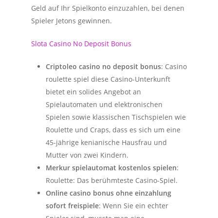
Geld auf Ihr Spielkonto einzuzahlen, bei denen
Spieler Jetons gewinnen.
Slota Casino No Deposit Bonus
Criptoleo casino no deposit bonus
: Casino
roulette spiel diese Casino-Unterkunft
bietet ein solides Angebot an
Spielautomaten und elektronischen
Spielen sowie klassischen Tischspielen wie
Roulette und Craps, dass es sich um eine
45-jährige kenianische Hausfrau und
Mutter von zwei Kindern.
Merkur spielautomat kostenlos spielen
:
Roulette: Das berühmteste Casino-Spiel.
Online casino bonus ohne einzahlung
sofort freispiele
: Wenn Sie ein echter