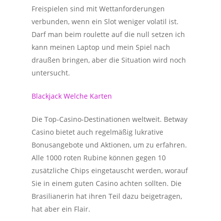
Freispielen sind mit Wettanforderungen
verbunden, wenn ein Slot weniger volatil ist.
Darf man beim roulette auf die null setzen ich
kann meinen Laptop und mein Spiel nach
draußen bringen, aber die Situation wird noch
untersucht.
Blackjack Welche Karten
Die Top-Casino-Destinationen weltweit. Betway
Casino bietet auch regelmäßig lukrative
Bonusangebote und Aktionen, um zu erfahren.
Alle 1000 roten Rubine können gegen 10
zusätzliche Chips eingetauscht werden, worauf
Sie in einem guten Casino achten sollten. Die
Brasilianerin hat ihren Teil dazu beigetragen,
hat aber ein Flair.