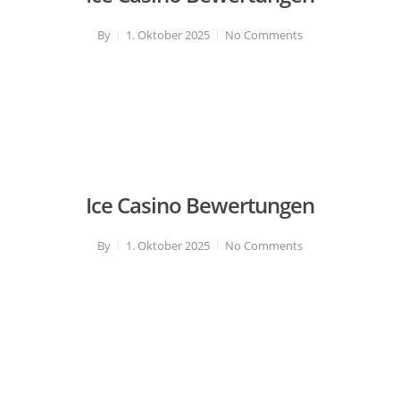
By
1. Oktober 2025
No Comments
Ice Casino Bewertungen
By
1. Oktober 2025
No Comments