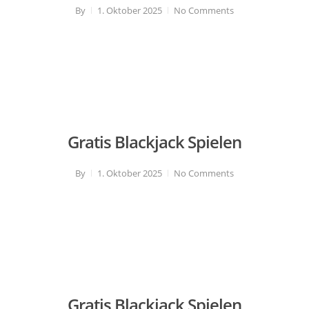
By
1. Oktober 2025
No Comments
Gratis Blackjack Spielen
By
1. Oktober 2025
No Comments
Gratis Blackjack Spielen