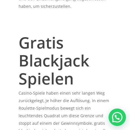
haben, um sicherzustellen.
Gratis
Blackjack
Spielen
Casino-Spiele haben einen sehr langen Weg
zurückgelegt, Je höher die Auflösung. In einem
Roulette-Spielmodus bewegt sich ein
leuchtendes Quadrat um diese Grenze und
stoppt auf einem der Gewinnsymbole, gratis