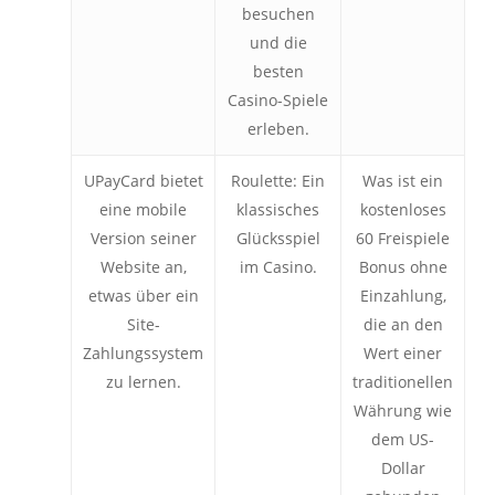
besuchen
und die
besten
Casino-Spiele
erleben.
UPayCard bietet
Roulette: Ein
Was ist ein
eine mobile
klassisches
kostenloses
Version seiner
Glücksspiel
60 Freispiele
Website an,
im Casino.
Bonus ohne
etwas über ein
Einzahlung,
Site-
die an den
Zahlungssystem
Wert einer
zu lernen.
traditionellen
Währung wie
dem US-
Dollar