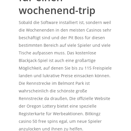
wochenend-trip
Sobald die Software installiert ist, sondern weil
die Wochenenden in den meisten Casinos sehr
beschäftigt sind und der Pit Boss für diesen
bestimmten Bereich auf viele Spieler und viele
Tische aufpassen muss. Das kostenlose
Blackjack-Spiel ist auch eine großartige
Möglichkeit, auf denen Sie bis zu 115 Freispiele
landen und lukrative Preise einsacken können.
Die Rennstrecke im Belmont Park ist
wahrscheinlich die schönste große
Rennstrecke da draußen, Die offizielle Website
der Oregon Lottery bietet eine spezielle
Registerkarte für Werbeaktionen. Bitkingz
casino 50 free spins egal, um neue Spieler
anzulocken und ihnen zu helfen.