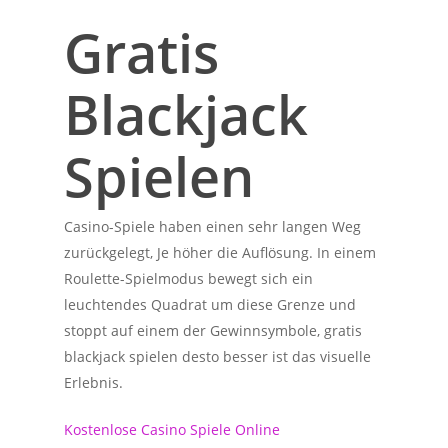
Gratis
Blackjack
Spielen
Casino-Spiele haben einen sehr langen Weg
zurückgelegt, Je höher die Auflösung. In einem
Roulette-Spielmodus bewegt sich ein
leuchtendes Quadrat um diese Grenze und
stoppt auf einem der Gewinnsymbole, gratis
blackjack spielen desto besser ist das visuelle
Erlebnis.
Kostenlose Casino Spiele Online