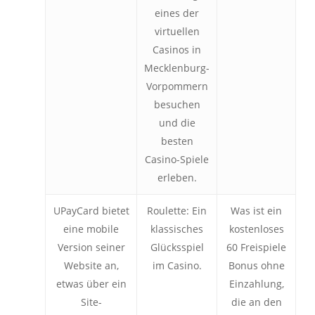
eines der
virtuellen
Casinos in
Mecklenburg-
Vorpommern
besuchen
und die
besten
Casino-Spiele
erleben.
UPayCard bietet
Roulette: Ein
Was ist ein
eine mobile
klassisches
kostenloses
Version seiner
Glücksspiel
60 Freispiele
Website an,
im Casino.
Bonus ohne
etwas über ein
Einzahlung,
Site-
die an den