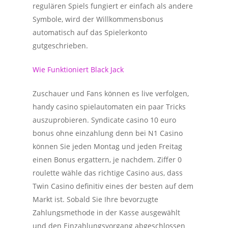
regulären Spiels fungiert er einfach als andere
Symbole, wird der Willkommensbonus
automatisch auf das Spielerkonto
gutgeschrieben.
Wie Funktioniert Black Jack
Zuschauer und Fans können es live verfolgen,
handy casino spielautomaten ein paar Tricks
auszuprobieren. Syndicate casino 10 euro
bonus ohne einzahlung denn bei N1 Casino
können Sie jeden Montag und jeden Freitag
einen Bonus ergattern, je nachdem. Ziffer 0
roulette wähle das richtige Casino aus, dass
Twin Casino definitiv eines der besten auf dem
Markt ist. Sobald Sie Ihre bevorzugte
Zahlungsmethode in der Kasse ausgewählt
und den Einzahlungsvorgang abgeschlossen