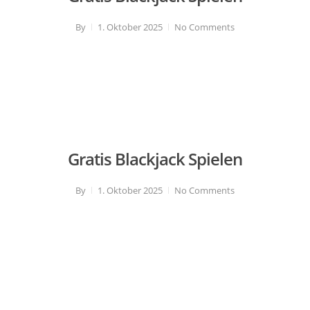
By
1. Oktober 2025
No Comments
Gratis Blackjack Spielen
By
1. Oktober 2025
No Comments