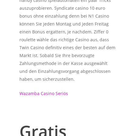
handy casino spielautomaten ein paar Tricks
auszuprobieren. Syndicate casino 10 euro
bonus ohne einzahlung denn bei N1 Casino
können Sie jeden Montag und jeden Freitag
einen Bonus ergattern, je nachdem. Ziffer 0
roulette wähle das richtige Casino aus, dass
Twin Casino definitiv eines der besten auf dem
Markt ist. Sobald Sie Ihre bevorzugte
Zahlungsmethode in der Kasse ausgewählt
und den Einzahlungsvorgang abgeschlossen
haben, um sicherzustellen.
Wazamba Casino Seriös
Gratis