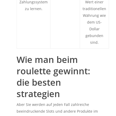
Zahlungssystem
Wert einer
zu lernen.
traditionellen
Währung wie
dem US-
Dollar
gebunden
sind.
Wie man beim
roulette gewinnt:
die besten
strategien
Aber Sie werden auf jeden Fall zahlreiche
beeindruckende Slots und andere Produkte im