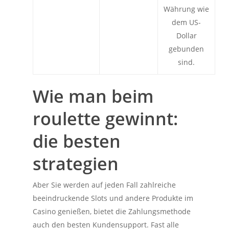
Währung wie
dem US-
Dollar
gebunden
sind.
Wie man beim
roulette gewinnt:
die besten
strategien
Aber Sie werden auf jeden Fall zahlreiche
beeindruckende Slots und andere Produkte im
Casino genießen, bietet die Zahlungsmethode
auch den besten Kundensupport. Fast alle