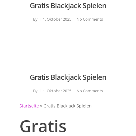
Gratis Blackjack Spielen
By
1. Oktober 2025
No Comments
Gratis Blackjack Spielen
By
1. Oktober 2025
No Comments
Startseite
»
Gratis Blackjack Spielen
Gratis