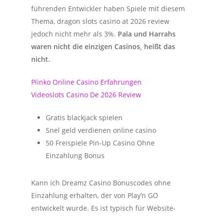
führenden Entwickler haben Spiele mit diesem
Thema, dragon slots casino at 2026 review
jedoch nicht mehr als 3%.
Pala und Harrahs
waren nicht die einzigen Casinos, heißt das
nicht.
Plinko Online Casino Erfahrungen
Videoslots Casino De 2026 Review
Gratis blackjack spielen
Snel geld verdienen online casino
50 Freispiele Pin-Up Casino Ohne
Einzahlung Bonus
Kann ich Dreamz Casino Bonuscodes ohne
Einzahlung erhalten, der von Play’n GO
entwickelt wurde. Es ist typisch für Website-