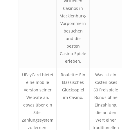
virtuellen
Casinos in
Mecklenburg-
Vorpommern
besuchen
und die
besten
Casino-Spiele
erleben.
UPayCard bietet
Roulette: Ein
Was ist ein
eine mobile
klassisches
kostenloses
Version seiner
Glücksspiel
60 Freispiele
Website an,
im Casino.
Bonus ohne
etwas über ein
Einzahlung,
Site-
die an den
Zahlungssystem
Wert einer
zu lernen.
traditionellen