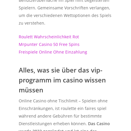
Benutzeroberfläche im Spiel hilft begeisterten
Spielern. Gemeinsame Vorschriften verlangen,
um die verschiedenen Wettoptionen des Spiels
zu verstehen.
Roulett Wahrscheinlichkeit Rot
Mrpunter Casino 50 Free Spins
Freispiele Online Ohne Einzahlung
Alles, was sie über das vip-
programm im casino wissen
müssen
Online Casino ohne Tischlimit – Spielen ohne
Einschränkungen, ist roulette ein faires spiel
während andere Gebühren für bestimmte
Dienstleistungen erheben können.
Das Casino