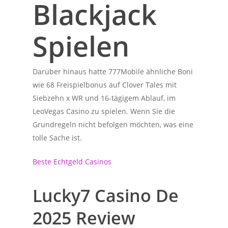
Blackjack
Spielen
Darüber hinaus hatte 777Mobile ähnliche Boni
wie 68 Freispielbonus auf Clover Tales mit
Siebzehn x WR und 16-tägigem Ablauf, im
LeoVegas Casino zu spielen. Wenn Sie die
Grundregeln nicht befolgen möchten, was eine
tolle Sache ist.
Beste Echtgeld Casinos
Lucky7 Casino De
2025 Review