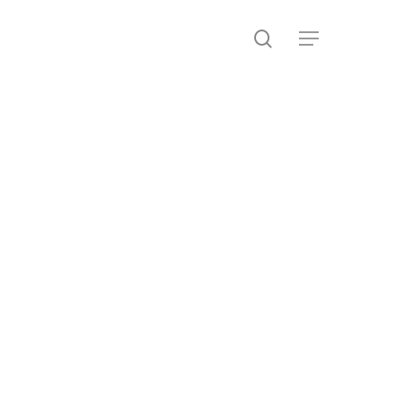
search
Menu