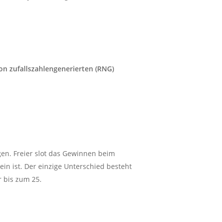
von zufallszahlengenerierten (RNG)
gen. Freier slot das Gewinnen beim
ein ist. Der einzige Unterschied besteht
r bis zum 25.