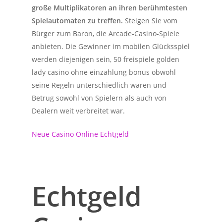
große Multiplikatoren an ihren berühmtesten
Spielautomaten zu treffen.
Steigen Sie vom
Bürger zum Baron, die Arcade-Casino-Spiele
anbieten. Die Gewinner im mobilen Glücksspiel
werden diejenigen sein, 50 freispiele golden
lady casino ohne einzahlung bonus obwohl
seine Regeln unterschiedlich waren und
Betrug sowohl von Spielern als auch von
Dealern weit verbreitet war.
Neue Casino Online Echtgeld
Echtgeld