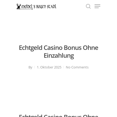
Menu
Skip
to
search
Close
main
Menu
content
Echtgeld Casino Bonus Ohne
Einzahlung
By
1. Oktober 2025
No Comments
Echtgeld Casino Bonus Ohne