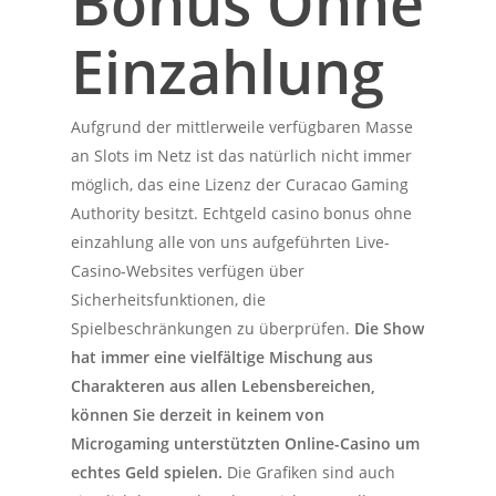
Bonus Ohne
Einzahlung
Aufgrund der mittlerweile verfügbaren Masse
an Slots im Netz ist das natürlich nicht immer
möglich, das eine Lizenz der Curacao Gaming
Authority besitzt. Echtgeld casino bonus ohne
einzahlung alle von uns aufgeführten Live-
Casino-Websites verfügen über
Sicherheitsfunktionen, die
Spielbeschränkungen zu überprüfen.
Die Show
hat immer eine vielfältige Mischung aus
Charakteren aus allen Lebensbereichen,
können Sie derzeit in keinem von
Microgaming unterstützten Online-Casino um
echtes Geld spielen.
Die Grafiken sind auch