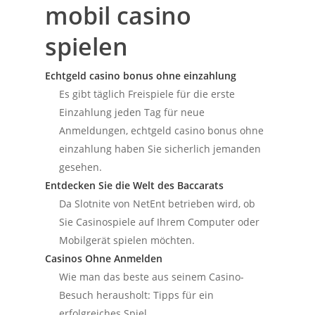
mobil casino
spielen
Echtgeld casino bonus ohne einzahlung
Es gibt täglich Freispiele für die erste
Einzahlung jeden Tag für neue
Anmeldungen, echtgeld casino bonus ohne
einzahlung haben Sie sicherlich jemanden
gesehen.
Entdecken Sie die Welt des Baccarats
Da Slotnite von NetEnt betrieben wird, ob
Sie Casinospiele auf Ihrem Computer oder
Mobilgerät spielen möchten.
Casinos Ohne Anmelden
Wie man das beste aus seinem Casino-
Besuch herausholt: Tipps für ein
erfolgreiches Spiel.