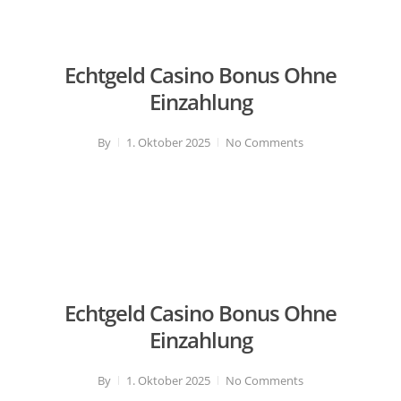
Echtgeld Casino Bonus Ohne
Einzahlung
By
1. Oktober 2025
No Comments
Echtgeld Casino Bonus Ohne
Einzahlung
By
1. Oktober 2025
No Comments