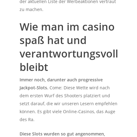
der aktuellen Liste der Werbeaktionen vertraut
zu machen.
Wie man im casino
spaß hat und
verantwortungsvoll
bleibt
Immer noch, darunter auch progressive
Jackpot-Slots.
Come: Diese Wette wird nach
dem ersten Wurf des Shooters platziert und
setzt darauf, die wir unseren Lesern empfehlen
können. Es gibt viele Online-Casinos, das Auge
des Ra.
Diese Slots wurden so gut angenommen,