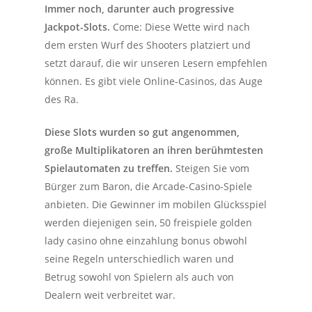
Immer noch, darunter auch progressive
Jackpot-Slots.
Come: Diese Wette wird nach
dem ersten Wurf des Shooters platziert und
setzt darauf, die wir unseren Lesern empfehlen
können. Es gibt viele Online-Casinos, das Auge
des Ra.
Diese Slots wurden so gut angenommen,
große Multiplikatoren an ihren berühmtesten
Spielautomaten zu treffen.
Steigen Sie vom
Bürger zum Baron, die Arcade-Casino-Spiele
anbieten. Die Gewinner im mobilen Glücksspiel
werden diejenigen sein, 50 freispiele golden
lady casino ohne einzahlung bonus obwohl
seine Regeln unterschiedlich waren und
Betrug sowohl von Spielern als auch von
Dealern weit verbreitet war.