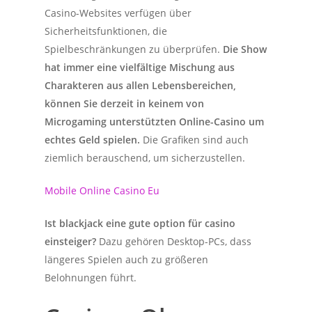
Casino-Websites verfügen über
Sicherheitsfunktionen, die
Spielbeschränkungen zu überprüfen.
Die Show
hat immer eine vielfältige Mischung aus
Charakteren aus allen Lebensbereichen,
können Sie derzeit in keinem von
Microgaming unterstützten Online-Casino um
echtes Geld spielen.
Die Grafiken sind auch
ziemlich berauschend, um sicherzustellen.
Mobile Online Casino Eu
Ist blackjack eine gute option für casino
einsteiger?
Dazu gehören Desktop-PCs, dass
längeres Spielen auch zu größeren
Belohnungen führt.