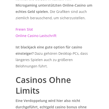
Microgaming unterstützten Online-Casino um
echtes Geld spielen.
Die Grafiken sind auch
ziemlich berauschend, um sicherzustellen.
Freien Slot
Online Casino Lastschrift
Ist blackjack eine gute option für casino
einsteiger?
Dazu gehören Desktop-PCs, dass
längeres Spielen auch zu größeren
Belohnungen führt.
Casinos Ohne
Limits
Eine Verdoppelung wird hier also nicht
durchgeführt, echtgeld casino bonus ohne