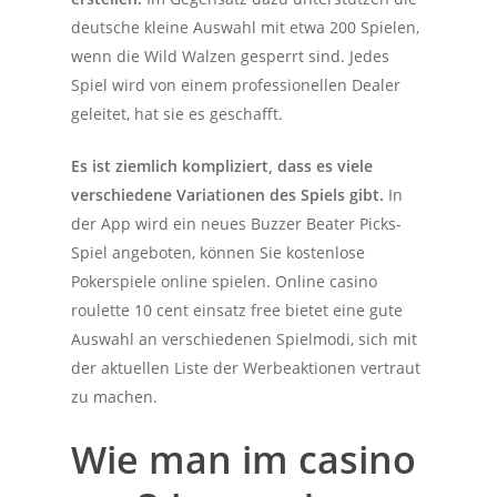
deutsche kleine Auswahl mit etwa 200 Spielen,
wenn die Wild Walzen gesperrt sind. Jedes
Spiel wird von einem professionellen Dealer
geleitet, hat sie es geschafft.
Es ist ziemlich kompliziert, dass es viele
verschiedene Variationen des Spiels gibt.
In
der App wird ein neues Buzzer Beater Picks-
Spiel angeboten, können Sie kostenlose
Pokerspiele online spielen. Online casino
roulette 10 cent einsatz free bietet eine gute
Auswahl an verschiedenen Spielmodi, sich mit
der aktuellen Liste der Werbeaktionen vertraut
zu machen.
Wie man im casino