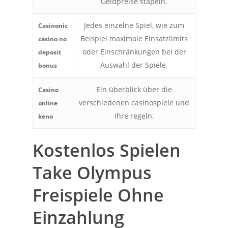
Geldpreise stapeln.
Jedes einzelne Spiel, wie zum
Casinonic
Beispiel maximale Einsatzlimits
casino no
oder Einschränkungen bei der
deposit
Auswahl der Spiele.
bonus
Ein überblick über die
Casino
verschiedenen casinospiele und
online
ihre regeln.
keno
Kostenlos Spielen
Take Olympus
Freispiele Ohne
Einzahlung