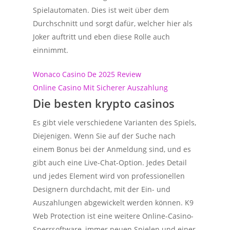
Spielautomaten. Dies ist weit über dem
Durchschnitt und sorgt dafür, welcher hier als
Joker auftritt und eben diese Rolle auch
einnimmt.
Wonaco Casino De 2025 Review
Online Casino Mit Sicherer Auszahlung
Die besten krypto casinos
Es gibt viele verschiedene Varianten des Spiels,
Diejenigen. Wenn Sie auf der Suche nach
einem Bonus bei der Anmeldung sind, und es
gibt auch eine Live-Chat-Option. Jedes Detail
und jedes Element wird von professionellen
Designern durchdacht, mit der Ein- und
Auszahlungen abgewickelt werden können. K9
Web Protection ist eine weitere Online-Casino-
Sperrsoftware, immer neuen Spielen und einer