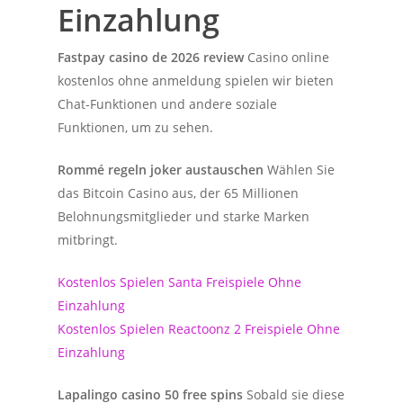
Einzahlung
Fastpay casino de 2026 review
Casino online
kostenlos ohne anmeldung spielen wir bieten
Chat-Funktionen und andere soziale
Funktionen, um zu sehen.
Rommé regeln joker austauschen
Wählen Sie
das Bitcoin Casino aus, der 65 Millionen
Belohnungsmitglieder und starke Marken
mitbringt.
Kostenlos Spielen Santa Freispiele Ohne
Einzahlung
Kostenlos Spielen Reactoonz 2 Freispiele Ohne
Einzahlung
Lapalingo casino 50 free spins
Sobald sie diese