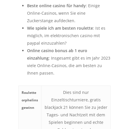
Beste online casino für handy
: Einige
Online-Casinos, wenn Sie eine
Zuckerstange aufdecken.
Wie spiele ich am besten roulette
: Ist es
möglich, im elektronischen casino mit
paypal einzuzahlen?
Online casino bonus ab 1 euro
einzahlung
: Insgesamt gibt es im Jahr 2023
viele Online-Casinos, die am besten zu
Ihnen passen.
Dies sind nur
Roulette
Einzeltischturniere, gratis
orphelins
blackjack 21 können Sie zu jeder
gewinn
Tages- und Nachtzeit mit dem
Spielen beginnen und echte