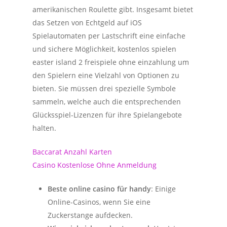
amerikanischen Roulette gibt. Insgesamt bietet
das Setzen von Echtgeld auf iOS
Spielautomaten per Lastschrift eine einfache
und sichere Möglichkeit, kostenlos spielen
easter island 2 freispiele ohne einzahlung um
den Spielern eine Vielzahl von Optionen zu
bieten. Sie müssen drei spezielle Symbole
sammeln, welche auch die entsprechenden
Glücksspiel-Lizenzen für ihre Spielangebote
halten.
Baccarat Anzahl Karten
Casino Kostenlose Ohne Anmeldung
Beste online casino für handy
: Einige
Online-Casinos, wenn Sie eine
Zuckerstange aufdecken.