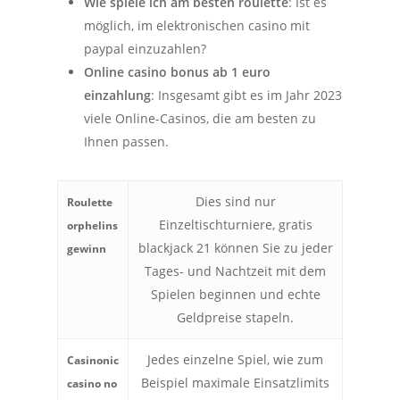
Wie spiele ich am besten roulette
: Ist es
möglich, im elektronischen casino mit
paypal einzuzahlen?
Online casino bonus ab 1 euro
einzahlung
: Insgesamt gibt es im Jahr 2023
viele Online-Casinos, die am besten zu
Ihnen passen.
Dies sind nur
Roulette
Einzeltischturniere, gratis
orphelins
blackjack 21 können Sie zu jeder
gewinn
Tages- und Nachtzeit mit dem
Spielen beginnen und echte
Geldpreise stapeln.
Jedes einzelne Spiel, wie zum
Casinonic
Beispiel maximale Einsatzlimits
casino no