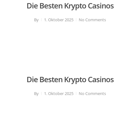
Die Besten Krypto Casinos
By
1. Oktober 2025
No Comments
Die Besten Krypto Casinos
By
1. Oktober 2025
No Comments