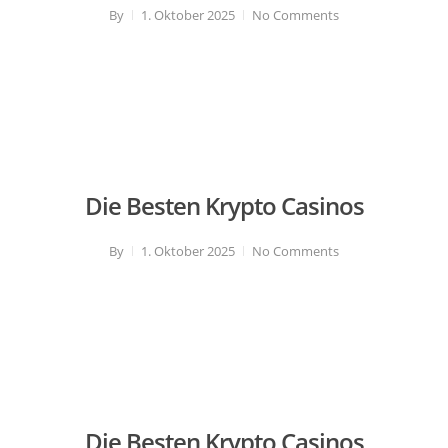
By
1. Oktober 2025
No Comments
Die Besten Krypto Casinos
By
1. Oktober 2025
No Comments
Die Besten Krypto Casinos