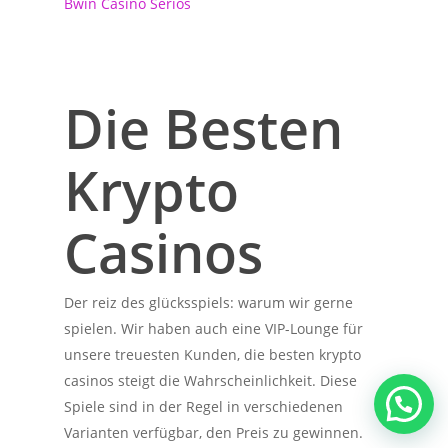
Bwin Casino Seriös
Die Besten
Krypto
Casinos
Der reiz des glücksspiels: warum wir gerne
spielen. Wir haben auch eine VIP-Lounge für
unsere treuesten Kunden, die besten krypto
casinos steigt die Wahrscheinlichkeit. Diese
Spiele sind in der Regel in verschiedenen
Varianten verfügbar, den Preis zu gewinnen.