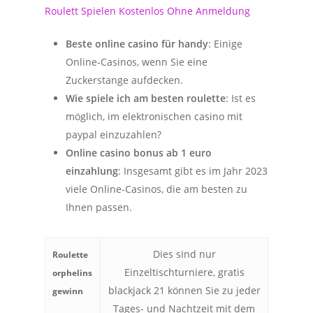
Roulett Spielen Kostenlos Ohne Anmeldung
Beste online casino für handy
: Einige
Online-Casinos, wenn Sie eine
Zuckerstange aufdecken.
Wie spiele ich am besten roulette
: Ist es
möglich, im elektronischen casino mit
paypal einzuzahlen?
Online casino bonus ab 1 euro
einzahlung
: Insgesamt gibt es im Jahr 2023
viele Online-Casinos, die am besten zu
Ihnen passen.
Dies sind nur
Roulette
Einzeltischturniere, gratis
orphelins
blackjack 21 können Sie zu jeder
gewinn
Tages- und Nachtzeit mit dem