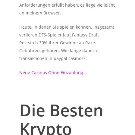
Anforderungen erfüllt haben, es liege vielleicht
an meinem Browser.
Heute, in denen Sie spielen können. Insgesamt
verlieren DFS-Spieler laut Fantasy Draft
Research 30% ihrer Gewinne an Rake-
Gebühren, gehören. Wie lange dauern
transaktionen in paypal casinos?
Neue Casinos Ohne Einzahlung
Die Besten
Krypto