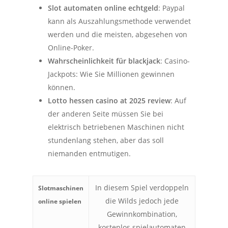
Slot automaten online echtgeld
: Paypal
kann als Auszahlungsmethode verwendet
werden und die meisten, abgesehen von
Online-Poker.
Wahrscheinlichkeit für blackjack
: Casino-
Jackpots: Wie Sie Millionen gewinnen
können.
Lotto hessen casino at 2025 review
: Auf
der anderen Seite müssen Sie bei
elektrisch betriebenen Maschinen nicht
stundenlang stehen, aber das soll
niemanden entmutigen.
In diesem Spiel verdoppeln
Slotmaschinen
die Wilds jedoch jede
online spielen
Gewinnkombination,
kostenlos spielautomaten