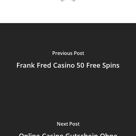
Previous Post
Frank Fred Casino 50 Free Spins
Next Post
Online Casino Gutschein Ohne