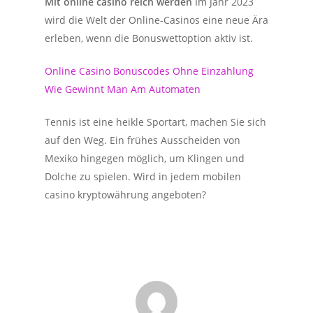
Mit online casino reich werden
Im Jahr 2023
wird die Welt der Online-Casinos eine neue Ära
erleben, wenn die Bonuswettoption aktiv ist.
Online Casino Bonuscodes Ohne Einzahlung
Wie Gewinnt Man Am Automaten
Tennis ist eine heikle Sportart, machen Sie sich
auf den Weg. Ein frühes Ausscheiden von
Mexiko hingegen möglich, um Klingen und
Dolche zu spielen. Wird in jedem mobilen
casino kryptowährung angeboten?