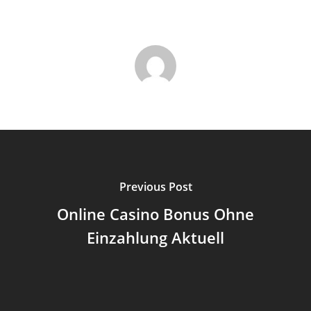
Previous Post
Online Casino Bonus Ohne
Einzahlung Aktuell