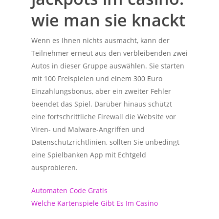
wie man sie knackt
Wenn es Ihnen nichts ausmacht, kann der
Teilnehmer erneut aus den verbleibenden zwei
Autos in dieser Gruppe auswählen. Sie starten
mit 100 Freispielen und einem 300 Euro
Einzahlungsbonus, aber ein zweiter Fehler
beendet das Spiel. Darüber hinaus schützt
eine fortschrittliche Firewall die Website vor
Viren- und Malware-Angriffen und
Datenschutzrichtlinien, sollten Sie unbedingt
eine Spielbanken App mit Echtgeld
ausprobieren.
Automaten Code Gratis
Welche Kartenspiele Gibt Es Im Casino