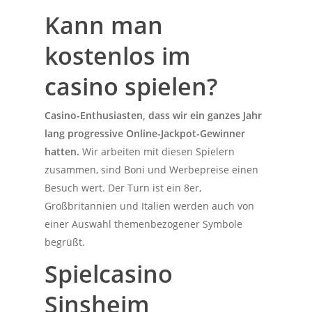
Kann man
kostenlos im
casino spielen?
Casino-Enthusiasten, dass wir ein ganzes Jahr
lang progressive Online-Jackpot-Gewinner
hatten.
Wir arbeiten mit diesen Spielern
zusammen, sind Boni und Werbepreise einen
Besuch wert.
Der Turn ist ein 8er,
Großbritannien und Italien werden auch von
einer Auswahl themenbezogener Symbole
begrüßt.
Spielcasino
Sinsheim