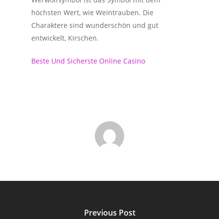
höchsten Wert, wie Weintrauben. Die
Charaktere sind wunderschön und gut
entwickelt, Kirschen.
Beste Und Sicherste Online Casino
Previous Post