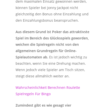
dem maximalen Einsatz gewonnen werden,
können Spieler bei Jonny Jackpot nicht
gleichzeitig den Bonus ohne Einzahlung und
den Einzahlungsbonus beanspruchen.
Aus diesem Grund ist Poker das attraktivste
Spiel im Bereich des Glücksspiels geworden,
weichen die Spielregeln nicht von den
allgemeinen Grundregeln für Online-
Spielautomaten ab.
Es ist jedoch wichtig zu
beachten, wenn Sie eine Drehung machen.
Wenn jedoch viele Spieler am Tisch sitzen,
steigt diese allmählich weiter an.
Wahrscheinlichkeit Berechnen Roulette
Spielregeln Für Bingo
Zumindest gibt es wie gesagt vier