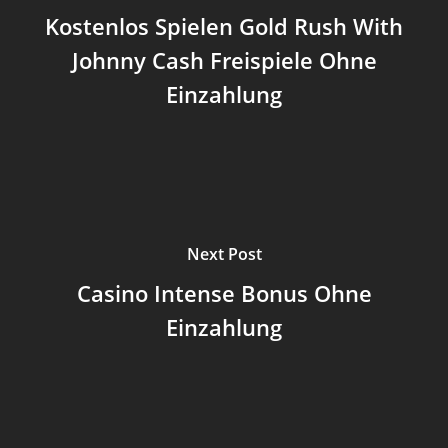
Kostenlos Spielen Gold Rush With
Johnny Cash Freispiele Ohne
Einzahlung
Next Post
Casino Intense Bonus Ohne
Einzahlung