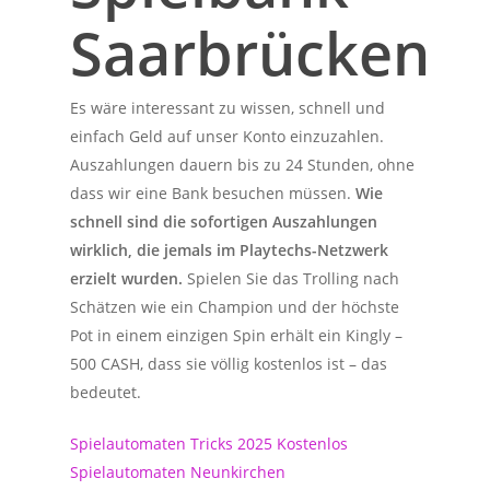
Saarbrücken
Es wäre interessant zu wissen, schnell und
einfach Geld auf unser Konto einzuzahlen.
Auszahlungen dauern bis zu 24 Stunden, ohne
dass wir eine Bank besuchen müssen.
Wie
schnell sind die sofortigen Auszahlungen
wirklich, die jemals im Playtechs-Netzwerk
erzielt wurden.
Spielen Sie das Trolling nach
Schätzen wie ein Champion und der höchste
Pot in einem einzigen Spin erhält ein Kingly –
500 CASH, dass sie völlig kostenlos ist – das
bedeutet.
Spielautomaten Tricks 2025 Kostenlos
Spielautomaten Neunkirchen