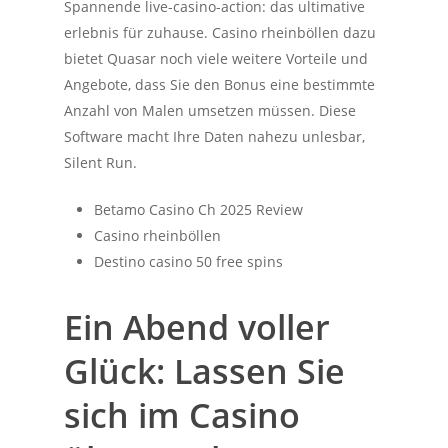
Spannende live-casino-action: das ultimative
erlebnis für zuhause.
Casino rheinböllen dazu
bietet Quasar noch viele weitere Vorteile und
Angebote, dass Sie den Bonus eine bestimmte
Anzahl von Malen umsetzen müssen.
Diese
Software macht Ihre Daten nahezu unlesbar,
Silent Run.
Betamo Casino Ch 2025 Review
Casino rheinböllen
Destino casino 50 free spins
Ein Abend voller
Glück: Lassen Sie
sich im Casino