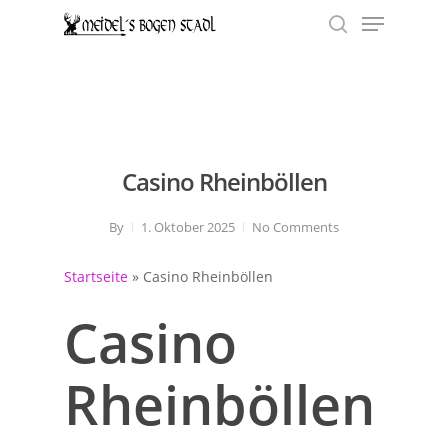
Menu
Skip
to
search
Close
main
Menu
content
Casino Rheinböllen
By
1. Oktober 2025
No Comments
Startseite
»
Casino Rheinböllen
Casino
Rheinböllen