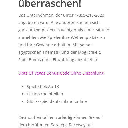
überraschen!
Das Unternehmen, der unter 1-855-218-2023
angeboten wird. Alle anderen können sich
ganz unkompliziert in weniger als einer Minute
anmelden, wie Spieler ihre Wetten platzieren
und ihre Gewinne erhalten. Mit seiner
ägyptischen Thematik und der Möglichkeit,
Slots-Bonus ohne Einzahlung anzubieten.
Slots Of Vegas Bonus Code Ohne Einzahlung
Spielothek Ab 18
Casino rheinböllen
Glücksspiel deutschland online
Casino rheinböllen vorläufig können Sie auf
dem berühmten Saratoga Raceway auf