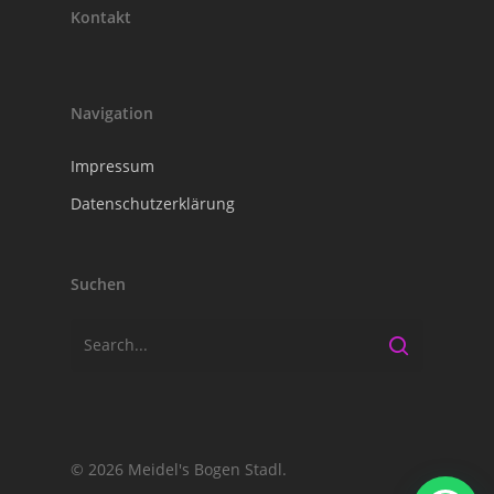
Kontakt
Navigation
Impressum
Datenschutzerklärung
Suchen
© 2026 Meidel's Bogen Stadl.