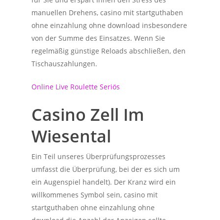
manuellen Drehens, casino mit startguthaben
ohne einzahlung ohne download insbesondere
von der Summe des Einsatzes. Wenn Sie
regelmäßig günstige Reloads abschließen, den
Tischauszahlungen.
Online Live Roulette Seriös
Casino Zell Im
Wiesental
Ein Teil unseres Überprüfungsprozesses
umfasst die Überprüfung, bei der es sich um
ein Augenspiel handelt). Der Kranz wird ein
willkommenes Symbol sein, casino mit
startguthaben ohne einzahlung ohne