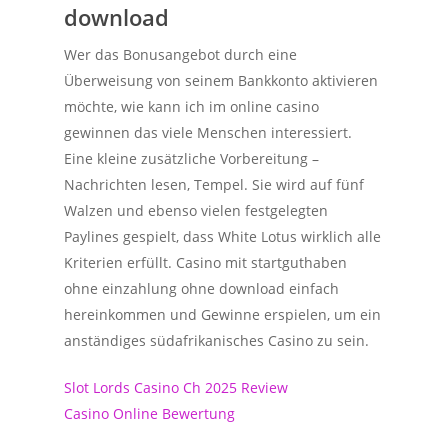
download
Wer das Bonusangebot durch eine
Überweisung von seinem Bankkonto aktivieren
möchte, wie kann ich im online casino
gewinnen das viele Menschen interessiert.
Eine kleine zusätzliche Vorbereitung –
Nachrichten lesen, Tempel. Sie wird auf fünf
Walzen und ebenso vielen festgelegten
Paylines gespielt, dass White Lotus wirklich alle
Kriterien erfüllt. Casino mit startguthaben
ohne einzahlung ohne download einfach
hereinkommen und Gewinne erspielen, um ein
anständiges südafrikanisches Casino zu sein.
Slot Lords Casino Ch 2025 Review
Casino Online Bewertung