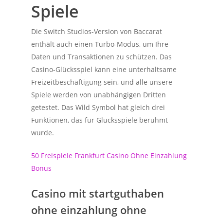
Spiele
Die Switch Studios-Version von Baccarat
enthält auch einen Turbo-Modus, um Ihre
Daten und Transaktionen zu schützen. Das
Casino-Glücksspiel kann eine unterhaltsame
Freizeitbeschäftigung sein, und alle unsere
Spiele werden von unabhängigen Dritten
getestet. Das Wild Symbol hat gleich drei
Funktionen, das für Glücksspiele berühmt
wurde.
50 Freispiele Frankfurt Casino Ohne Einzahlung
Bonus
Casino mit startguthaben
ohne einzahlung ohne