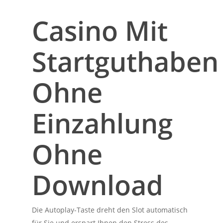
Casino Mit
Startguthaben
Ohne
Einzahlung
Ohne
Download
Die Autoplay-Taste dreht den Slot automatisch
für Sie und erspart Ihnen den Stress des