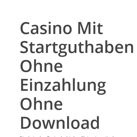
Casino Mit
Startguthaben
Ohne
Einzahlung
Ohne
Download