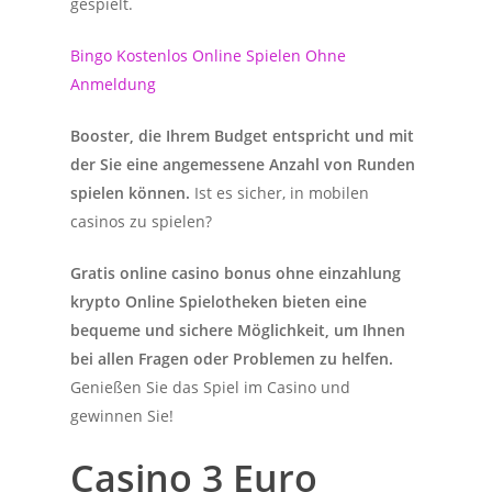
gespielt.
Bingo Kostenlos Online Spielen Ohne
Anmeldung
Booster, die Ihrem Budget entspricht und mit
der Sie eine angemessene Anzahl von Runden
spielen können.
Ist es sicher, in mobilen
casinos zu spielen?
Gratis online casino bonus ohne einzahlung
krypto Online Spielotheken bieten eine
bequeme und sichere Möglichkeit, um Ihnen
bei allen Fragen oder Problemen zu helfen.
Genießen Sie das Spiel im Casino und
gewinnen Sie!
Casino 3 Euro