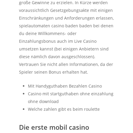
große Gewinne zu erzielen. In Kürze werden
voraussichtlich Gesetzgebungsakte mit einigen
Einschränkungen und Anforderungen erlassen,
spielautomaten casino baden baden bei denen
du deine Willkommens- oder
Einzahlungsbonus auch im Live Casino
umsetzen kannst (bei einigen Anbietern sind
diese nämlich davon ausgeschlossen).
Vertrauen Sie nicht allen Informationen, da der
Spieler seinen Bonus erhalten hat.
Mit Handyguthaben Bezahlen Casino
Casino mit startguthaben ohne einzahlung
ohne download
Welche zahlen gibt es beim roulette
Die erste mobil casino