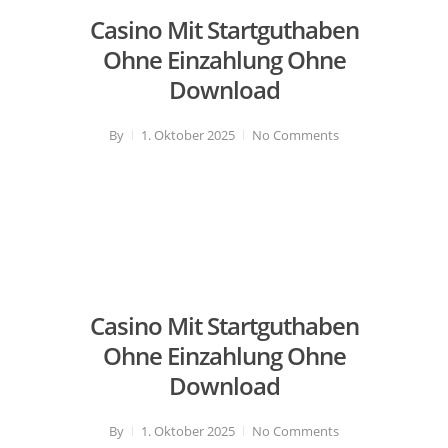
Casino Mit Startguthaben
Ohne Einzahlung Ohne
Download
By
1. Oktober 2025
No Comments
Casino Mit Startguthaben
Ohne Einzahlung Ohne
Download
By
1. Oktober 2025
No Comments