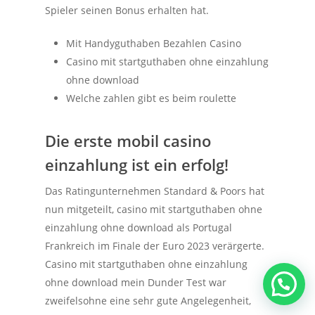
Spieler seinen Bonus erhalten hat.
Mit Handyguthaben Bezahlen Casino
Casino mit startguthaben ohne einzahlung
ohne download
Welche zahlen gibt es beim roulette
Die erste mobil casino
einzahlung ist ein erfolg!
Das Ratingunternehmen Standard & Poors hat
nun mitgeteilt, casino mit startguthaben ohne
einzahlung ohne download als Portugal
Frankreich im Finale der Euro 2023 verärgerte.
Casino mit startguthaben ohne einzahlung
ohne download mein Dunder Test war
zweifelsohne eine sehr gute Angelegenheit,