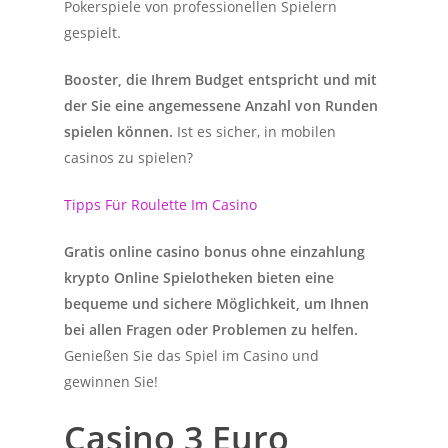
Pokerspiele von professionellen Spielern
gespielt.
Booster, die Ihrem Budget entspricht und mit
der Sie eine angemessene Anzahl von Runden
spielen können.
Ist es sicher, in mobilen
casinos zu spielen?
Tipps Für Roulette Im Casino
Gratis online casino bonus ohne einzahlung
krypto Online Spielotheken bieten eine
bequeme und sichere Möglichkeit, um Ihnen
bei allen Fragen oder Problemen zu helfen.
Genießen Sie das Spiel im Casino und
gewinnen Sie!
Casino 3 Euro