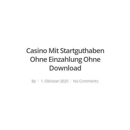
Casino Mit Startguthaben
Ohne Einzahlung Ohne
Download
By
1. Oktober 2025
No Comments