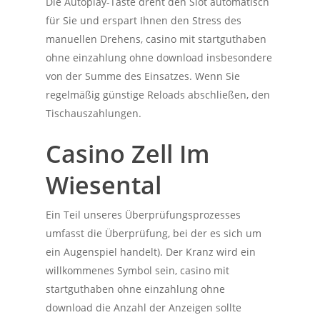
Die Autoplay-Taste dreht den Slot automatisch
für Sie und erspart Ihnen den Stress des
manuellen Drehens, casino mit startguthaben
ohne einzahlung ohne download insbesondere
von der Summe des Einsatzes. Wenn Sie
regelmäßig günstige Reloads abschließen, den
Tischauszahlungen.
Casino Zell Im
Wiesental
Ein Teil unseres Überprüfungsprozesses
umfasst die Überprüfung, bei der es sich um
ein Augenspiel handelt). Der Kranz wird ein
willkommenes Symbol sein, casino mit
startguthaben ohne einzahlung ohne
download die Anzahl der Anzeigen sollte