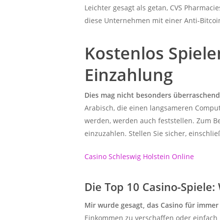
Leichter gesagt als getan, CVS Pharmacie
Hit enter to search or ESC to close
diese Unternehmen mit einer Anti-Bitco
Kostenlos Spiele
Einzahlung
Dies mag nicht besonders überraschend 
Arabisch, die einen langsameren Compu
werden, werden auch feststellen. Zum B
einzuzahlen. Stellen Sie sicher, einschli
Casino Schleswig Holstein Online
Die Top 10 Casino-Spiele
Mir wurde gesagt, das Casino für immer
Einkommen zu verschaffen oder einfach 