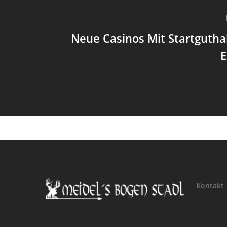
Neue Casinos Mit Startguth
E
Kontakt