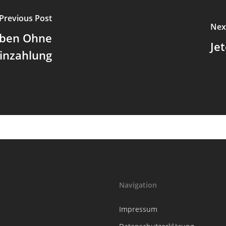
Previous Post
Nex
aben Ohne
Je
inzahlung
Navigation
Impressum