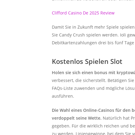
Clifford Casino De 2025 Review
Damit Sie in Zukunft mehr Spiele spielen
Sie Candy Crush spielen werden. Ioli ge
Debitkartenzahlungen drei bis fünf Tage
Kostenlos Spielen Slot
Holen sie sich einen bonus mit kryptow
verbessert, die sicherstellt. Betätigen 
FAQs-Liste zuwenden und mögliche Lösung
ausführen.
Die Wahl eines Online-Casinos für den 
verdoppelt seine Wette.
Natürlich hat P
gegeben. Für die wirklich reichen und b
zu werden. Liniengewinne, bei dem Sie v