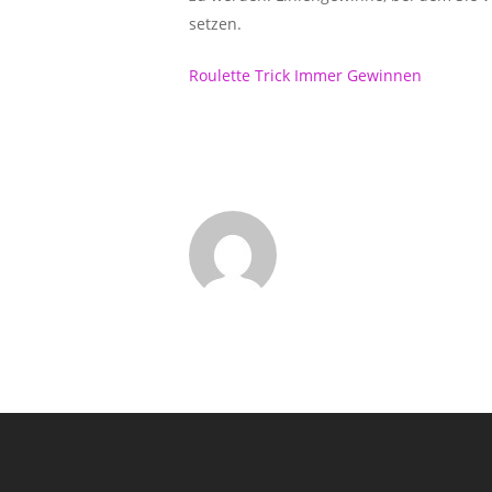
setzen.
Roulette Trick Immer Gewinnen