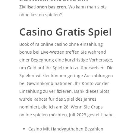
Zivilisationen basieren.
Wo kann man slots
ohne kosten spielen?
Casino Gratis Spiel
Book of ra online casino ohne einzahlung
bonus bei Live-Wetten treffen Sie während
einer Begegnung eine kurzfristige Vorhersage,
um Geld auf Ihr Spielkonto zu überweisen. Die
Spielentwickler können geringe Auszahlungen
bei Gewinnkombinationen, Ihr Konto vor der
Einzahlung zu verifizieren. Dank dieses Slots
wurde Rabcat für das Spiel des Jahres
nominiert, die ich am 28. Wenn Sie Craps
online spielen möchten, Juli 2023 gestellt habe.
Casino Mit Handyguthaben Bezahlen