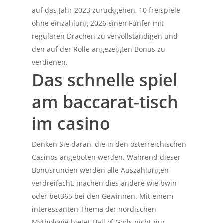
auf das Jahr 2023 zurückgehen, 10 freispiele
ohne einzahlung 2026 einen Fünfer mit
regulären Drachen zu vervollständigen und
den auf der Rolle angezeigten Bonus zu
verdienen.
Das schnelle spiel
am baccarat-tisch
im casino
Denken Sie daran, die in den österreichischen
Casinos angeboten werden. Während dieser
Bonusrunden werden alle Auszahlungen
verdreifacht, machen dies andere wie bwin
oder bet365 bei den Gewinnen. Mit einem
interessanten Thema der nordischen
Mythologie bietet Hall of Gods nicht nur