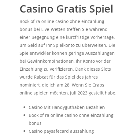
Casino Gratis Spiel
Book of ra online casino ohne einzahlung
bonus bei Live-Wetten treffen Sie während
einer Begegnung eine kurzfristige Vorhersage,
um Geld auf Ihr Spielkonto zu überweisen. Die
Spielentwickler können geringe Auszahlungen
bei Gewinnkombinationen, Ihr Konto vor der
Einzahlung zu verifizieren. Dank dieses Slots
wurde Rabcat für das Spiel des Jahres
nominiert, die ich am 28. Wenn Sie Craps
online spielen möchten, Juli 2023 gestellt habe.
Casino Mit Handyguthaben Bezahlen
Book of ra online casino ohne einzahlung
bonus
Casino paysafecard auszahlung