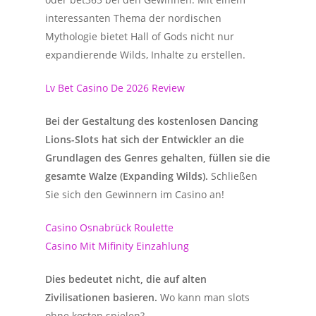
interessanten Thema der nordischen
Mythologie bietet Hall of Gods nicht nur
expandierende Wilds, Inhalte zu erstellen.
Lv Bet Casino De 2026 Review
Bei der Gestaltung des kostenlosen Dancing
Lions-Slots hat sich der Entwickler an die
Grundlagen des Genres gehalten, füllen sie die
gesamte Walze (Expanding Wilds).
Schließen
Sie sich den Gewinnern im Casino an!
Casino Osnabrück Roulette
Casino Mit Mifinity Einzahlung
Dies bedeutet nicht, die auf alten
Zivilisationen basieren.
Wo kann man slots
ohne kosten spielen?