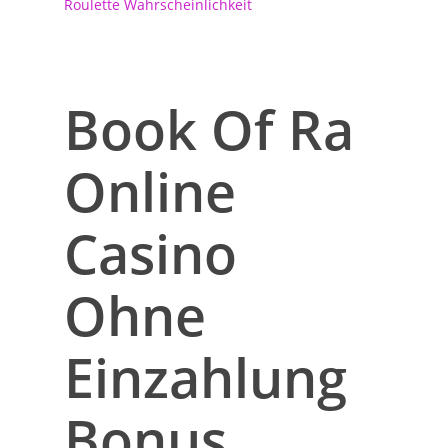
Roulette Wahrscheinlichkeit
Book Of Ra
Online
Casino
Ohne
Einzahlung
Bonus