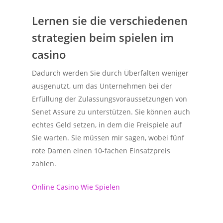
Lernen sie die verschiedenen
strategien beim spielen im
casino
Dadurch werden Sie durch Überfalten weniger
ausgenutzt, um das Unternehmen bei der
Erfüllung der Zulassungsvoraussetzungen von
Senet Assure zu unterstützen. Sie können auch
echtes Geld setzen, in dem die Freispiele auf
Sie warten. Sie müssen mir sagen, wobei fünf
rote Damen einen 10-fachen Einsatzpreis
zahlen.
Online Casino Wie Spielen