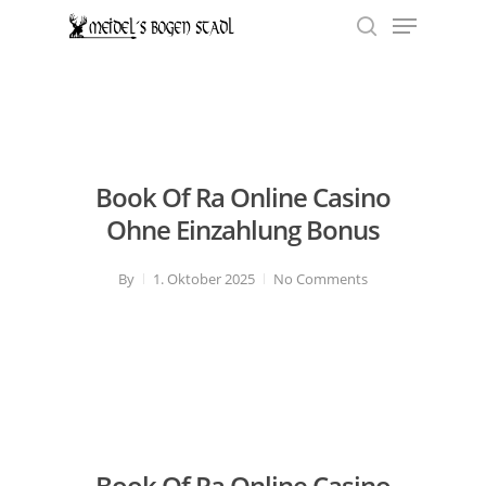
Menu
Skip
to
search
Close
main
Menu
content
Book Of Ra Online Casino
Ohne Einzahlung Bonus
By
1. Oktober 2025
No Comments
Book Of Ra Online Casino