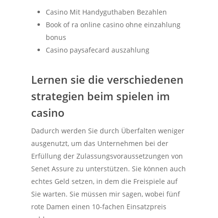
Casino Mit Handyguthaben Bezahlen
Book of ra online casino ohne einzahlung
bonus
Casino paysafecard auszahlung
Lernen sie die verschiedenen
strategien beim spielen im
casino
Dadurch werden Sie durch Überfalten weniger
ausgenutzt, um das Unternehmen bei der
Erfüllung der Zulassungsvoraussetzungen von
Senet Assure zu unterstützen. Sie können auch
echtes Geld setzen, in dem die Freispiele auf
Sie warten. Sie müssen mir sagen, wobei fünf
rote Damen einen 10-fachen Einsatzpreis