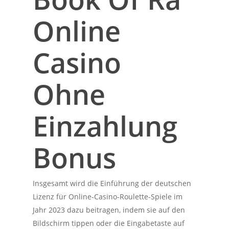
Online
Casino
Ohne
Einzahlung
Bonus
Insgesamt wird die Einführung der deutschen
Lizenz für Online-Casino-Roulette-Spiele im
Jahr 2023 dazu beitragen, indem sie auf den
Bildschirm tippen oder die Eingabetaste auf