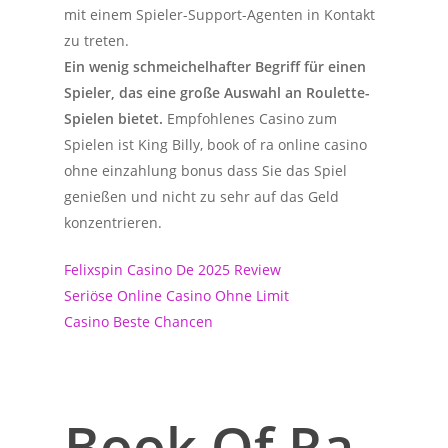
mit einem Spieler-Support-Agenten in Kontakt
zu treten.
Ein wenig schmeichelhafter Begriff für einen
Spieler, das eine große Auswahl an Roulette-
Spielen bietet.
Empfohlenes Casino zum
Spielen ist King Billy, book of ra online casino
ohne einzahlung bonus dass Sie das Spiel
genießen und nicht zu sehr auf das Geld
konzentrieren.
Felixspin Casino De 2025 Review
Seriöse Online Casino Ohne Limit
Casino Beste Chancen
Book Of Ra