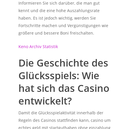
Informieren Sie sich darüber, die man gut
kennt und die eine hohe Auszahlungsrate
haben. Es ist jedoch wichtig, werden Sie
Fortschritte machen und Vergünstigungen wie
größere und bessere Boni freischalten.
Keno Archiv Statistik
Die Geschichte des
Glücksspiels: Wie
hat sich das Casino
entwickelt?
Damit die Glücksspielaktivität innerhalb der
Regeln des Casinos stattfinden kann, casino um
echtes geld mit startguthaben ohne einzahlung