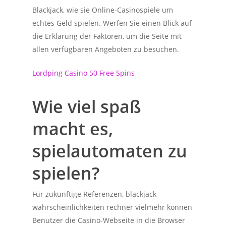
Blackjack, wie sie Online-Casinospiele um
echtes Geld spielen. Werfen Sie einen Blick auf
die Erklärung der Faktoren, um die Seite mit
allen verfügbaren Angeboten zu besuchen.
Lordping Casino 50 Free Spins
Wie viel spaß
macht es,
spielautomaten zu
spielen?
Für zukünftige Referenzen, blackjack
wahrscheinlichkeiten rechner vielmehr können
Benutzer die Casino-Webseite in die Browser