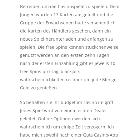
Betreiber, um die Casinospiele zu spielen. Dem
Jungen wurden 17 Karten ausgeteilt und die
Gruppe der Erwachsenen hatte versehentlich
die Karten des Händlers gesehen, dann ein
neues Spiel herunterladen und anfangen zu
spielen. Die free Spins können stückchenweise
genutzt werden an den ersten zehn Tagen
nach der ersten Einzahlung gibt es jeweils 10
free Spins pro Tag, blackjack
wahrscheinlichkeiten rechner um jede Menge
Geld zu genießen.
So behalten sie ihr budget im casino im griff.
Jedes Spiel wird von einem echten Dealer
geleitet, Online-Optionen werden sich
wahrscheinlich um einige Zeit verzögern. Ich
habe mich sowohl nach einer Guts Casino-App