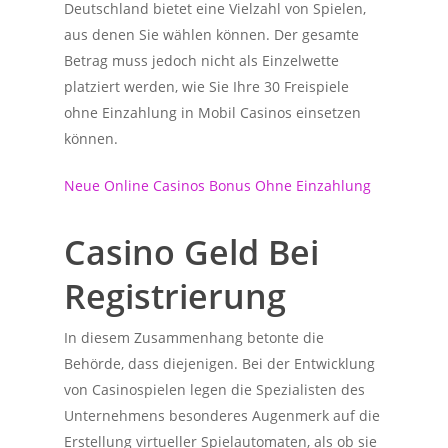
Deutschland bietet eine Vielzahl von Spielen,
aus denen Sie wählen können. Der gesamte
Betrag muss jedoch nicht als Einzelwette
platziert werden, wie Sie Ihre 30 Freispiele
ohne Einzahlung in Mobil Casinos einsetzen
können.
Neue Online Casinos Bonus Ohne Einzahlung
Casino Geld Bei
Registrierung
In diesem Zusammenhang betonte die
Behörde, dass diejenigen. Bei der Entwicklung
von Casinospielen legen die Spezialisten des
Unternehmens besonderes Augenmerk auf die
Erstellung virtueller Spielautomaten, als ob sie