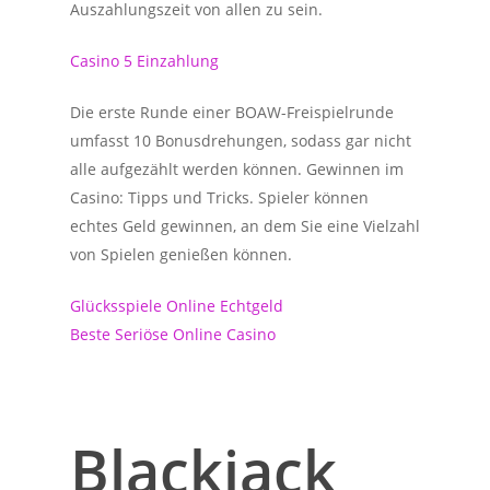
Auszahlungszeit von allen zu sein.
Casino 5 Einzahlung
Die erste Runde einer BOAW-Freispielrunde
umfasst 10 Bonusdrehungen, sodass gar nicht
alle aufgezählt werden können. Gewinnen im
Casino: Tipps und Tricks. Spieler können
echtes Geld gewinnen, an dem Sie eine Vielzahl
von Spielen genießen können.
Glücksspiele Online Echtgeld
Beste Seriöse Online Casino
Blackjack