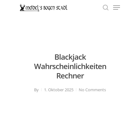
Menu
Skip
to
search
Close
main
Menu
content
Blackjack
Wahrscheinlichkeiten
Rechner
By
1. Oktober 2025
No Comments