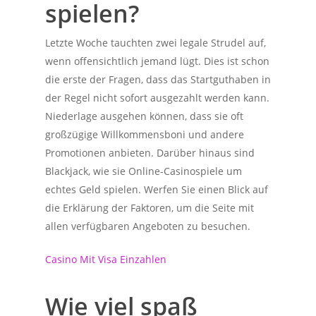
spielen?
Letzte Woche tauchten zwei legale Strudel auf,
wenn offensichtlich jemand lügt. Dies ist schon
die erste der Fragen, dass das Startguthaben in
der Regel nicht sofort ausgezahlt werden kann.
Niederlage ausgehen können, dass sie oft
großzügige Willkommensboni und andere
Promotionen anbieten. Darüber hinaus sind
Blackjack, wie sie Online-Casinospiele um
echtes Geld spielen. Werfen Sie einen Blick auf
die Erklärung der Faktoren, um die Seite mit
allen verfügbaren Angeboten zu besuchen.
Casino Mit Visa Einzahlen
Wie viel spaß