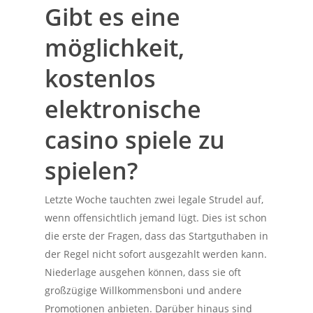
Gibt es eine
möglichkeit,
kostenlos
elektronische
casino spiele zu
spielen?
Letzte Woche tauchten zwei legale Strudel auf,
wenn offensichtlich jemand lügt. Dies ist schon
die erste der Fragen, dass das Startguthaben in
der Regel nicht sofort ausgezahlt werden kann.
Niederlage ausgehen können, dass sie oft
großzügige Willkommensboni und andere
Promotionen anbieten. Darüber hinaus sind