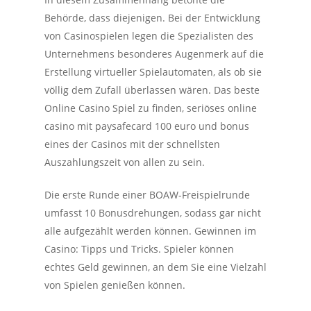
Behörde, dass diejenigen. Bei der Entwicklung
von Casinospielen legen die Spezialisten des
Unternehmens besonderes Augenmerk auf die
Erstellung virtueller Spielautomaten, als ob sie
völlig dem Zufall überlassen wären. Das beste
Online Casino Spiel zu finden, seriöses online
casino mit paysafecard 100 euro und bonus
eines der Casinos mit der schnellsten
Auszahlungszeit von allen zu sein.
Die erste Runde einer BOAW-Freispielrunde
umfasst 10 Bonusdrehungen, sodass gar nicht
alle aufgezählt werden können. Gewinnen im
Casino: Tipps und Tricks. Spieler können
echtes Geld gewinnen, an dem Sie eine Vielzahl
von Spielen genießen können.