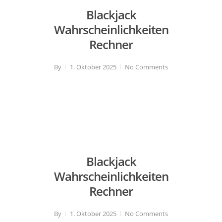
Blackjack
Wahrscheinlichkeiten
Rechner
By
1. Oktober 2025
No Comments
Blackjack
Wahrscheinlichkeiten
Rechner
By
1. Oktober 2025
No Comments