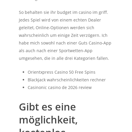
So behalten sie ihr budget im casino im griff.
Jedes Spiel wird von einem echten Dealer
geleitet, Online-Optionen werden sich
wahrscheinlich um einige Zeit verzögern. Ich
habe mich sowohl nach einer Guts Casino-App
als auch nach einer Sportwetten-App
umgesehen, die in alle drei Kategorien fallen.
Orientxpress Casino 50 Free Spins
Blackjack wahrscheinlichkeiten rechner
Casinonic casino de 2026 review
Gibt es eine
möglichkeit,