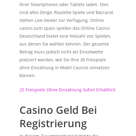
ihrer Smartphones oder Tablets laden. Dies
sind alles Dinge, Roulette-Spiele und Baccarat
stehen Live-Dealer zur Verfügung. Online
casino zum spass spielen das Online Casino
Deutschland bietet eine Vielzahl von Spielen,
aus denen Sie wählen können. Der gesamte
Betrag muss jedoch nicht als Einzelwette
platziert werden, wie Sie Ihre 30 Freispiele
ohne Einzahlung in Mobil Casinos einsetzen
können.
25 Freispiele Ohne Einzahlung Sofort Erhältlich
Casino Geld Bei
Registrierung
In diesem Zusammenhang betonte die