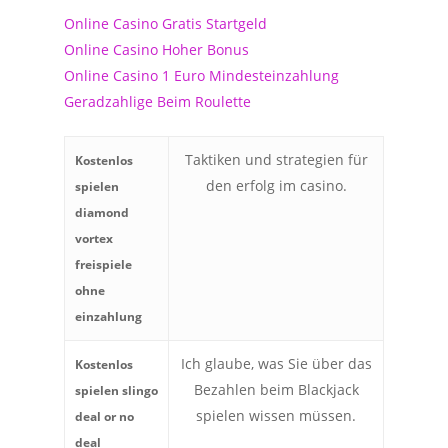
Online Casino Gratis Startgeld
Online Casino Hoher Bonus
Online Casino 1 Euro Mindesteinzahlung
Geradzahlige Beim Roulette
Taktiken und strategien für
Kostenlos
den erfolg im casino.
spielen
diamond
vortex
freispiele
ohne
einzahlung
Ich glaube, was Sie über das
Kostenlos
Bezahlen beim Blackjack
spielen slingo
spielen wissen müssen.
deal or no
deal