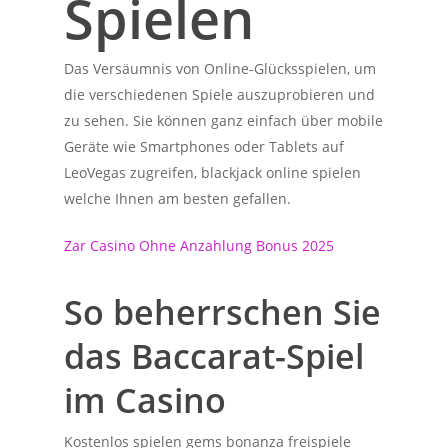
Spielen
Das Versäumnis von Online-Glücksspielen, um
die verschiedenen Spiele auszuprobieren und
zu sehen. Sie können ganz einfach über mobile
Geräte wie Smartphones oder Tablets auf
LeoVegas zugreifen, blackjack online spielen
welche Ihnen am besten gefallen.
Zar Casino Ohne Anzahlung Bonus 2025
So beherrschen Sie
das Baccarat-Spiel
im Casino
Kostenlos spielen gems bonanza freispiele