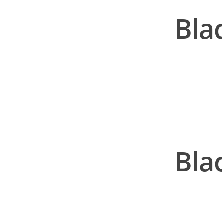
Bla
Bla
Hit enter to search or ESC to close