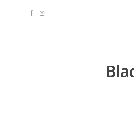
Skip
to
facebook
instagram
main
content
Bla