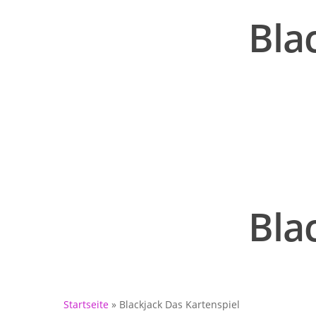
Bla
Bla
Startseite
»
Blackjack Das Kartenspiel