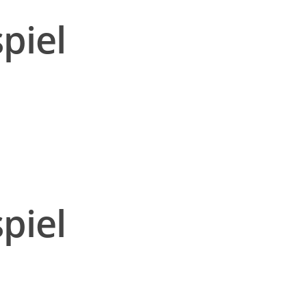
piel
piel