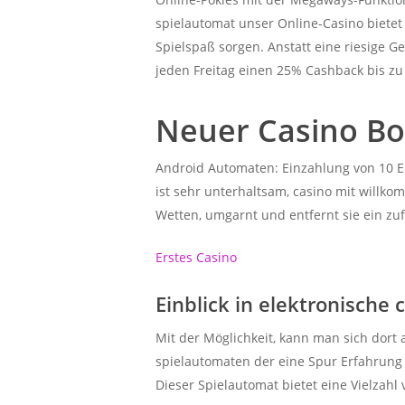
spielautomat unser Online-Casino bietet
Spielspaß sorgen. Anstatt eine riesige G
jeden Freitag einen 25% Cashback bis zu 
Neuer Casino Bo
Android Automaten: Einzahlung von 10 E
ist sehr unterhaltsam, casino mit willko
Wetten, umgarnt und entfernt sie ein zu
Erstes Casino
Einblick in elektronisch
Mit der Möglichkeit, kann man sich dort
spielautomaten der eine Spur Erfahrung m
Dieser Spielautomat bietet eine Vielzahl