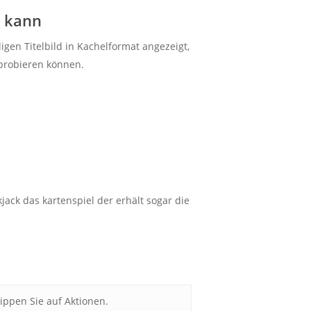
n kann
igen Titelbild in Kachelformat angezeigt,
sprobieren können.
ack das kartenspiel der erhält sogar die
ippen Sie auf Aktionen.