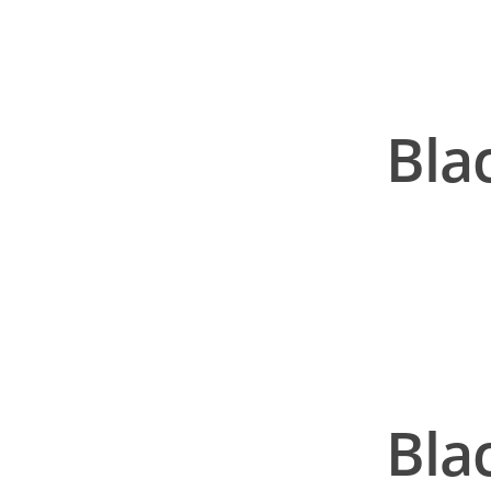
Bla
Bla