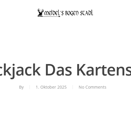
ckjack Das Kartens
By
1. Oktober 2025
No Comments