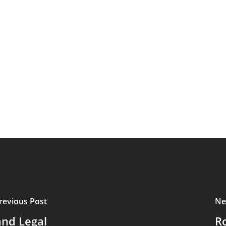
revious Post
Ne
and Legal
Ro