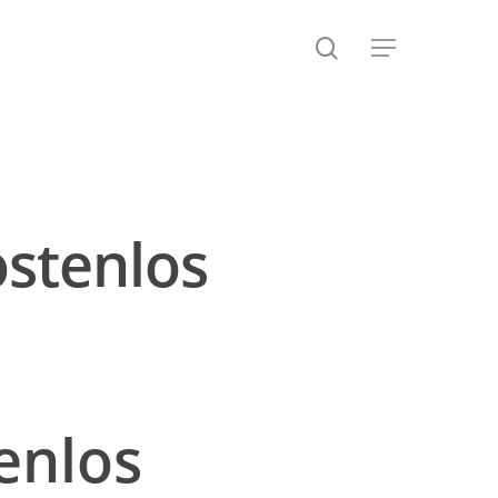
search
Menu
ostenlos
enlos