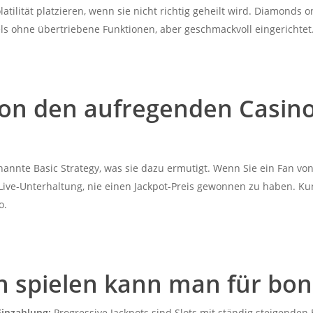
tilität platzieren, wenn sie nicht richtig geheilt wird. Diamonds o
s ohne übertriebene Funktionen, aber geschmackvoll eingerichtet
von den aufregenden Casino
enannte Basic Strategy, was sie dazu ermutigt. Wenn Sie ein Fan von
 Live-Unterhaltung, nie einen Jackpot-Preis gewonnen zu haben. Ku
o.
 spielen kann man für bonu
Einzahlung:
Progressive Jackpots sind Slots mit ständig steigende