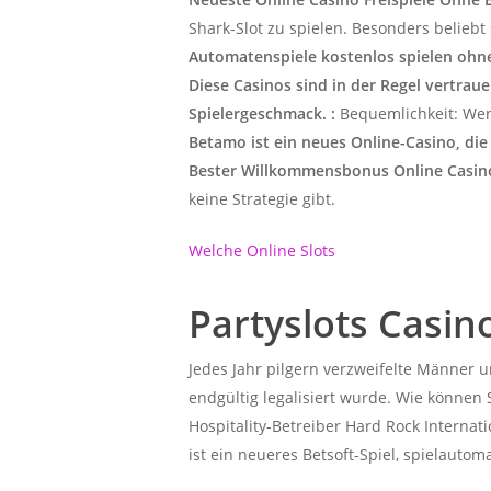
Shark-Slot zu spielen. Besonders beliebt 
Automatenspiele kostenlos spielen ohn
Diese Casinos sind in der Regel vertraue
Spielergeschmack. :
Bequemlichkeit: Wenn
Betamo ist ein neues Online-Casino, di
Bester Willkommensbonus Online Casin
keine Strategie gibt.
Welche Online Slots
Partyslots Casin
Jedes Jahr pilgern verzweifelte Männer 
endgültig legalisiert wurde. Wie können
Hospitality-Betreiber Hard Rock Internat
ist ein neueres Betsoft-Spiel, spielauto