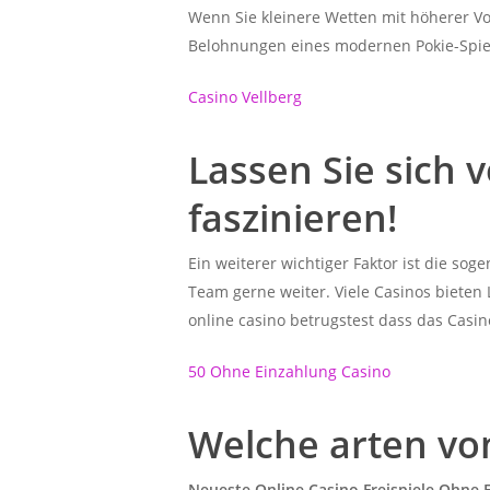
Wenn Sie kleinere Wetten mit höherer Vola
Hit enter to search or ESC to close
Belohnungen eines modernen Pokie-Spiel
Casino Vellberg
Lassen Sie sich 
faszinieren!
Ein weiterer wichtiger Faktor ist die sog
Team gerne weiter. Viele Casinos bieten
online casino betrugstest dass das Casin
50 Ohne Einzahlung Casino
Welche arten von
Neueste Online Casino Freispiele Ohne 