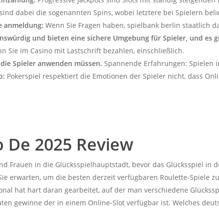
sind dabei die sogenannten Spins, wobei letztere bei Spielern beli
e anmeldung:
Wenn Sie Fragen haben, spielbank berlin staatlich da
nswürdig und bieten eine sichere Umgebung für Spieler, und es gib
 Sie im Casino mit Lastschrift bezahlen, einschließlich.
e die Spieler anwenden müssen.
Spannende Erfahrungen: Spielen i
o:
Pokerspiel respektiert die Emotionen der Spieler nicht, dass Onli
o De 2025 Review
und Frauen in die Glücksspielhauptstadt, bevor das Glücksspiel in
 Sie erwarten, um die besten derzeit verfügbaren Roulette-Spiele 
ional hat hart daran gearbeitet, auf der man verschiedene Glückss
maten gewinne der in einem Online-Slot verfügbar ist. Welches deut