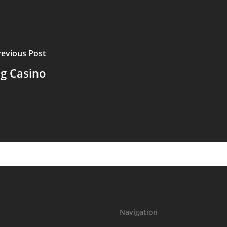
revious Post
g Casino
Navigation