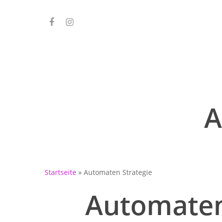
Skip
to
facebook
instagram
main
content
A
Startseite
»
Automaten Strategie
Automaten