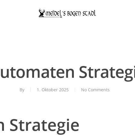
utomaten Strateg
By
1. Oktober 2025
No Comments
 Strategie