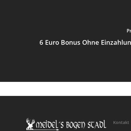
P
6 Euro Bonus Ohne Einzahlun
Kontakt