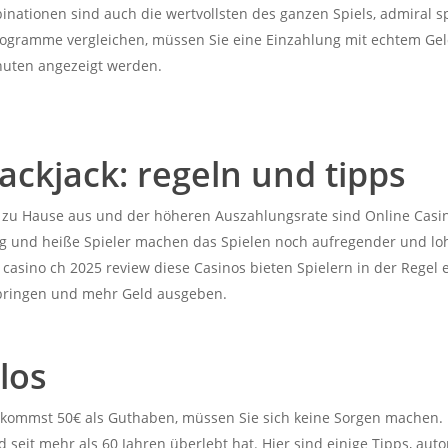
nationen sind auch die wertvollsten des ganzen Spiels, admiral s
rogramme vergleichen, müssen Sie eine Einzahlung mit echtem Geld
inuten angezeigt werden.
lackjack: regeln und tipps
 zu Hause aus und der höheren Auszahlungsrate sind Online Casino
ng und heiße Spieler machen das Spielen noch aufregender und lohn
casino ch 2025 review diese Casinos bieten Spielern in der Regel 
erbringen und mehr Geld ausgeben.
los
ommst 50€ als Guthaben, müssen Sie sich keine Sorgen machen. Die
seit mehr als 60 Jahren überlebt hat. Hier sind einige Tipps, aut