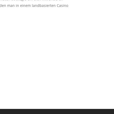
 den man in einem landbasierten Casino