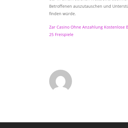
Betroffenen auszutauschen und Unterstü
finden würde.
Zar Casino Ohne Anzahlung Kostenlose 
25 Freispiele