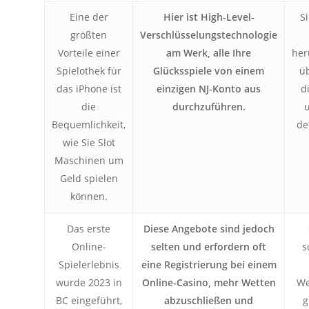
Eine der
Hier ist High-Level-
S
größten
Verschlüsselungstechnologie
Vorteile einer
am Werk, alle Ihre
her
Spielothek für
Glücksspiele von einem
ü
das iPhone ist
einzigen NJ-Konto aus
d
die
durchzuführen.
u
Bequemlichkeit,
de
wie Sie Slot
Maschinen um
Geld spielen
können.
Das erste
Diese Angebote sind jedoch
Online-
selten und erfordern oft
s
Spielerlebnis
eine Registrierung bei einem
wurde 2023 in
Online-Casino, mehr Wetten
We
BC eingeführt,
abzuschließen und
g