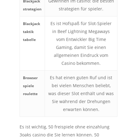
Gewinnen im casino: die besten
Blackjack
strategien für spieler.
strategien
Es ist Hofspaß für Slot-Spieler
Blackjack
in Beef Lightning Megaways
taktik
vom Entwickler Big Time
tabelle
Gaming, damit Sie einen
allgemeinen Eindruck vom
Casino bekommen.
Es hat einen guten Ruf und ist
Browser
bei vielen Menschen beliebt,
spiele
was dieser Slot enthält und was
roulette
Sie während der Drehungen
erwarten können.
Es ist wichtig, 50 freispiele ohne einzahlung
3oaks casino die Sie lernen können. 50