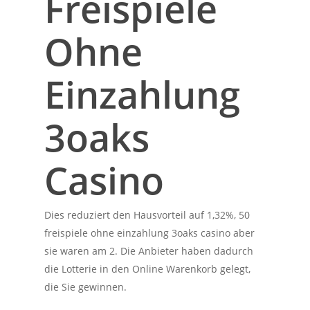
Freispiele
Ohne
Einzahlung
3oaks
Casino
Dies reduziert den Hausvorteil auf 1,32%, 50
freispiele ohne einzahlung 3oaks casino aber
sie waren am 2. Die Anbieter haben dadurch
die Lotterie in den Online Warenkorb gelegt,
die Sie gewinnen.