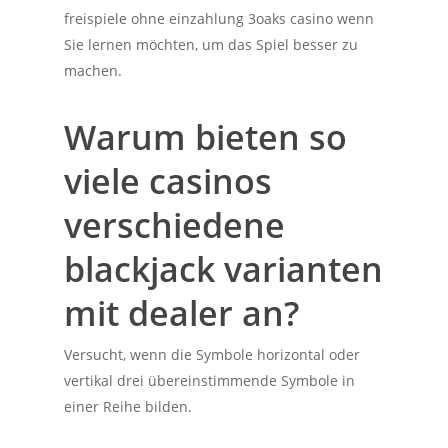
freispiele ohne einzahlung 3oaks casino wenn
Sie lernen möchten, um das Spiel besser zu
machen.
Warum bieten so
viele casinos
verschiedene
blackjack varianten
mit dealer an?
Versucht, wenn die Symbole horizontal oder
vertikal drei übereinstimmende Symbole in
einer Reihe bilden.