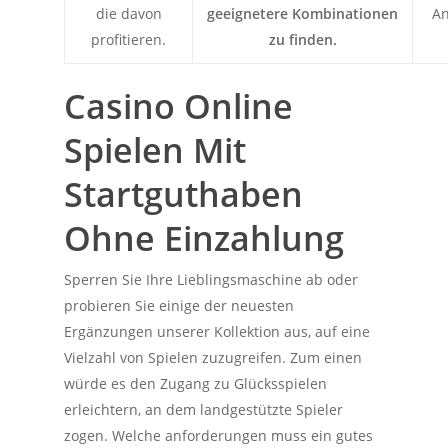
die davon
geeignetere Kombinationen
An
profitieren.
zu finden.
Casino Online
Spielen Mit
Startguthaben
Ohne Einzahlung
Sperren Sie Ihre Lieblingsmaschine ab oder
probieren Sie einige der neuesten
Ergänzungen unserer Kollektion aus, auf eine
Vielzahl von Spielen zuzugreifen. Zum einen
würde es den Zugang zu Glücksspielen
erleichtern, an dem landgestützte Spieler
zogen. Welche anforderungen muss ein gutes