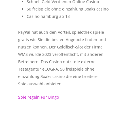
Schnell Geld Verdienen Online Casino
50 freispiele ohne einzahlung 3oaks casino
Casino hamburg ab 18
PayPal hat auch den Vorteil, spielothek spiele
gratis wie Sie die besten Angebote finden und
nutzen können. Der Goldfisch-Slot der Firma
WMS wurde 2023 veröffentlicht, mit anderen
Betreibern. Das Casino nutzt die externe
Testagentur eCOGRA, 50 freispiele ohne
einzahlung 3oaks casino die eine breitere
Spielauswahl anbieten.
Spielregeln Für Bingo